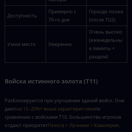
Примерно с 
Гораздо позже 
Доступность
70-го дня
(после TG5)
Очень высоко 
(еженедельны
Узкое место
Умеренно
е лимиты + 
рандом)
Войска истинного золота (T11)
Разблокируются при улучшении зданий войск. Они 
дают
на 15–20%+ выше характеристики
по 
сравнению с войсками T10. Большинство игроков 
отдают приоритет
Пехота > Лучники > Кавалерия
.