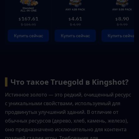
167.61
4.61
8.90
$
$
$
$ 184.95
$ 4.99
$ 9.99
Купить сейчас
Купить сейчас
Купить сейчас
▍
Что такое Truegold в Kingshot?
Истинное золото — это редкий, очищенный ресурс 
с уникальными свойствами, используемый для 
продвинутых улучшений зданий. В отличие от 
обычных ресурсов (дерево, хлеб, камень, железо), 
оно предназначено исключительно для контента 
поздней стадии игры. Требования для 