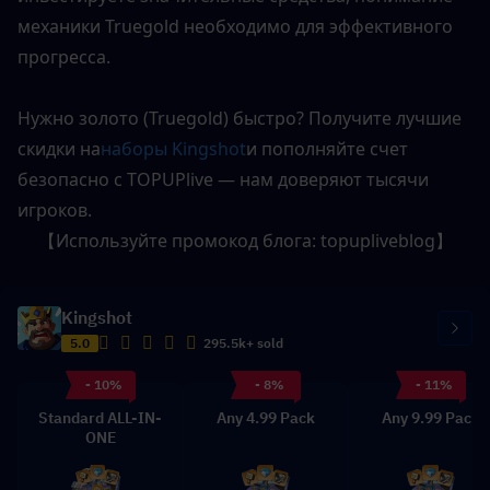
механики Truegold необходимо для эффективного 
прогресса.
Нужно золото (Truegold) быстро? Получите лучшие 
скидки на
наборы Kingshot
и пополняйте счет 
безопасно с TOPUPlive — нам доверяют тысячи 
игроков.
【Используйте промокод блога: 
topupliveblog
】
Kingshot
5.0
295.5k+ sold
- 10%
- 8%
- 11%
Standard ALL-IN-
Any 4.99 Pack
Any 9.99 Pack
ONE