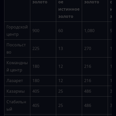
золото
ое 
золото
ое 
истинное 
ис
золото
зо
Городской 
900
60
1,080
90
центр
Посольст
225
13
270
19
во
Командны
180
12
216
18
й центр
Лазарет
180
12
216
18
Казармы
405
25
486
37
Стабильн
405
25
486
37
ый