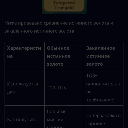
Ниже приведено сравнение истинного золота и 
закаленного истинного золота
Характеристи
Обычное 
Закаленное 
ка
истинное 
истинное 
золото
золото
TG6+ 
Используется 
(дополнительн
TG1–TG5
для
ое 
требование)
События, 
Суперзакалка в 
Как получить
миссии, 
Горниле
наборы