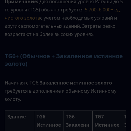
Примечание: 
Для повышения уровня Ратуши до 5-
го уровня (TG5) обычно требуется 
5 700–6 000+ ед. 
чистого золота
с учетом необходимых условий и 
других вспомогательных зданий. Затраты резко 
возрастают на более высоких уровнях.
TG6+ (Обычное + Закаленное истинное 
золото)
Начиная с TG6,
Закаленное истинное золото
требуется в дополнение к обычному Истинному 
золоту.
Здание
TG6 
TG6 
TG7 
TG7
Истинное 
Закаленн
Истинное 
За