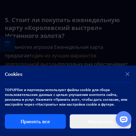
5. Стоит ли покупать еженедельную 
карту «Королевский выстрел» 
Истинного золота?
Для многих игроков Еженедельная карта 
предлагает
один из лучших вариантов 
долгосрочной выгоды
поскольку она обеспечивает 
стабильный доход TG с течением времени вместо 
Cookies
разового бонуса.
TOPUPlive и партнеры используют файлы cookie для сбора
пользовательских данных с целью улучшения контента сайта,
рекламы и услуг. Нажмите «Принять все», чтобы дать согласие, или
6. Какие наборы Истинного золота 
настройте через «Настроить» или настройки cookie в футере.
(Truegold) в Kingshot самые лучшие?
Принять все
Настроить
Игроки часто отдают приоритет следующим 