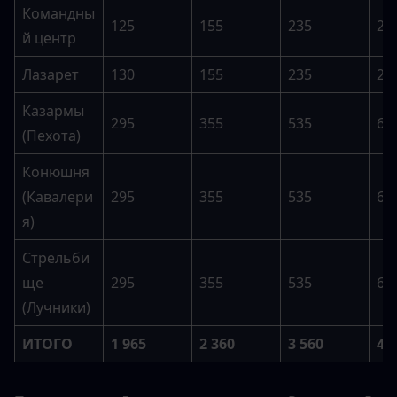
Командны
125
155
235
28
й центр
Лазарет
130
155
235
28
Казармы 
295
355
535
63
(Пехота)
Конюшня 
(Кавалери
295
355
535
63
я)
Стрельби
ще 
295
355
535
63
(Лучники)
ИТОГО
1 965
2 360
3 560
4 