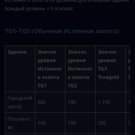
Истинного золота по уровням для основных зданий 
(каждый уровень = 5 этапов):
TG1–TG5 (Обычное Истинное золото)
Здание
Значок 
Значок 
Значок 
Зн
уровня 
уровня 
уровня 
ур
Истинног
Истинног
TG3 
TG4
о золота 
о золота 
Truegold
Tr
TG1
TG2
Городской 
660
790
1 190
1 
центр
Посольст
165
195
295
35
во