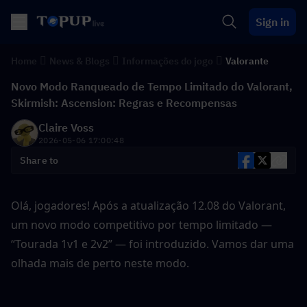
Sign in
Home
News & Blogs
Informações do jogo
Valorante
Novo Modo Ranqueado de Tempo Limitado do Valorant,
Skirmish: Ascension: Regras e Recompensas
Claire Voss
2026-05-06 17:00:48
Share to
Olá, jogadores! Após a atualização 12.08 do Valorant, 
um novo modo competitivo por tempo limitado — 
“Tourada 1v1 e 2v2” — foi introduzido. Vamos dar uma 
olhada mais de perto neste modo.