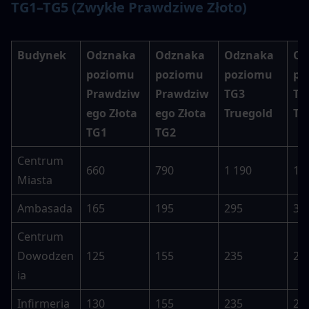
TG1–TG5 (Zwykłe Prawdziwe Złoto)
Budynek
Odznaka 
Odznaka 
Odznaka 
Od
poziomu 
poziomu 
poziomu 
po
Prawdziw
Prawdziw
TG3 
TG4
ego Złota 
ego Złota 
Truegold
Tr
TG1
TG2
Centrum 
660
790
1 190
1 
Miasta
Ambasada
165
195
295
35
Centrum 
Dowodzen
125
155
235
28
ia
Infirmeria
130
155
235
28