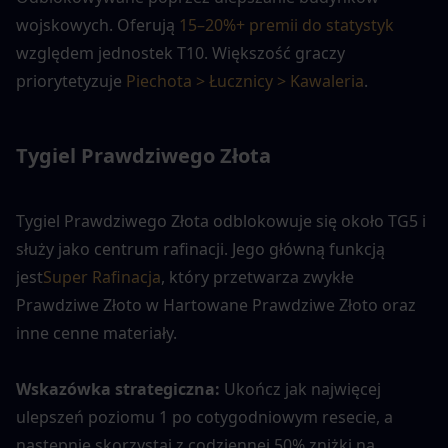
wojskowych. Oferują 
15–20%+ premii do statystyk
względem jednostek T10. Większość graczy 
priorytetyzuje 
Piechota > Łucznicy > Kawaleria
.
Tygiel Prawdziwego Złota
Tygiel Prawdziwego Złota odblokowuje się około TG5 i 
służy jako centrum rafinacji. Jego główną funkcją 
jest
Super Rafinacja
, który przetwarza zwykłe 
Prawdziwe Złoto w Hartowane Prawdziwe Złoto oraz 
inne cenne materiały.
Wskazówka strategiczna: 
Ukończ jak najwięcej 
ulepszeń poziomu 1 po cotygodniowym resecie, a 
następnie skorzystaj z codziennej 50% zniżki na 