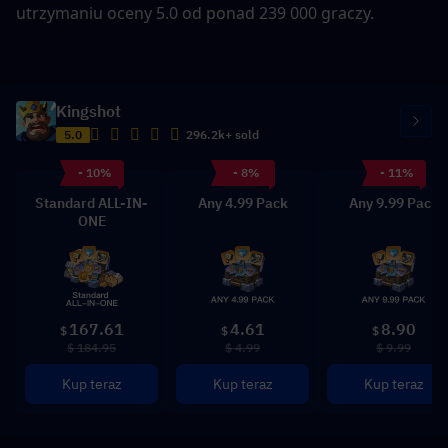
utrzymaniu oceny 5.0 od ponad 239 000 graczy.
Kingshot
5.0
296.2k+ sold
- 10%
- 8%
- 11%
Standard ALL-IN-
Any 4.99 Pack
Any 9.99 Pack
ONE
167.61
4.61
8.90
$
$
$
$ 184.95
$ 4.99
$ 9.99
Kup teraz
Kup teraz
Kup teraz