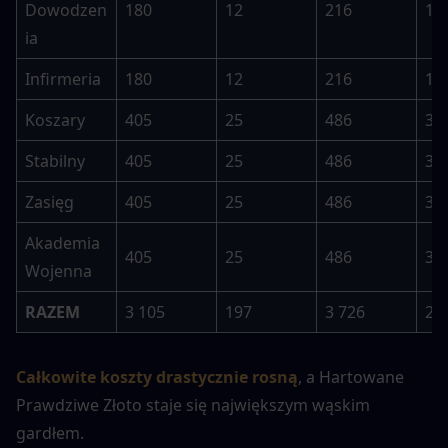
Dowodzen
180
12
216
18
ia
Infirmeria
180
12
216
18
Koszary
405
25
486
37
Stabilny
405
25
486
37
Zasięg
405
25
486
37
Akademia 
405
25
486
37
Wojenna
RAZEM
3 105
197
3 726
29
Całkowite koszty drastycznie rosną
, a Hartowane 
Prawdziwe Złoto staje się największym wąskim 
gardłem.