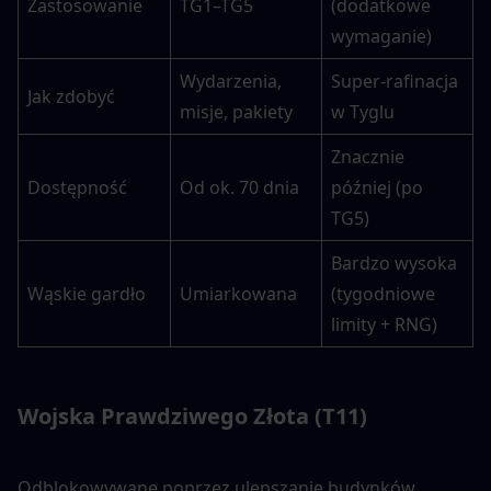
Zastosowanie
TG1–TG5
(dodatkowe 
wymaganie)
Wydarzenia, 
Super-rafinacja 
Jak zdobyć
misje, pakiety
w Tyglu
Znacznie 
Dostępność
Od ok. 70 dnia
później (po 
TG5)
Bardzo wysoka 
Wąskie gardło
Umiarkowana
(tygodniowe 
limity + RNG)
Wojska Prawdziwego Złota (T11)
Odblokowywane poprzez ulepszanie budynków 