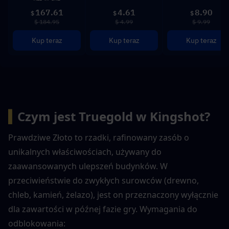
167.61
4.61
8.90
$
$
$
$ 184.95
$ 4.99
$ 9.99
Kup teraz
Kup teraz
Kup teraz
▍
Czym jest Truegold w Kingshot?
Prawdziwe Złoto to rzadki, rafinowany zasób o 
unikalnych właściwościach, używany do 
zaawansowanych ulepszeń budynków. W 
przeciwieństwie do zwykłych surowców (drewno, 
chleb, kamień, żelazo), jest on przeznaczony wyłącznie 
dla zawartości w późnej fazie gry. Wymagania do 
odblokowania: