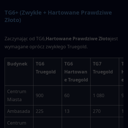
TG6+ (Zwykłe + Hartowane Prawdziwe 
Złoto)
Zaczynając od TG6,
Hartowane Prawdziwe Złoto
jest 
wymagane oprócz zwykłego Truegold.
Budynek
TG6 
TG6 
TG7 
TG7
Truegold
Hartowan
Truegold
Ha
e Truegold
e 
Centrum 
900
60
1 080
90
Miasta
Ambasada
225
13
270
19
Centrum 