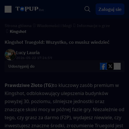
Zaloguj sie
Strona główna
Wiadomości i blogi
Informacje o grze
Kingshot
Kingshot Truegold: Wszystko, co musisz wiedzieć
Lucy Lauria
2026-05-22 17:26:59
Udostępnij do
Prawdziwe Złoto (TG)
to kluczowy zasób premium w 
Kingshot, odblokowujący ulepszenia budynków 
powyżej 30. poziomu, silniejsze jednostki oraz 
znaczące skoki mocy w późnej fazie gry. Niezależnie od 
tego, czy grasz za darmo (F2P), wydajesz niewiele, czy 
inwestujesz znaczne środki, zrozumienie Truegold jest 