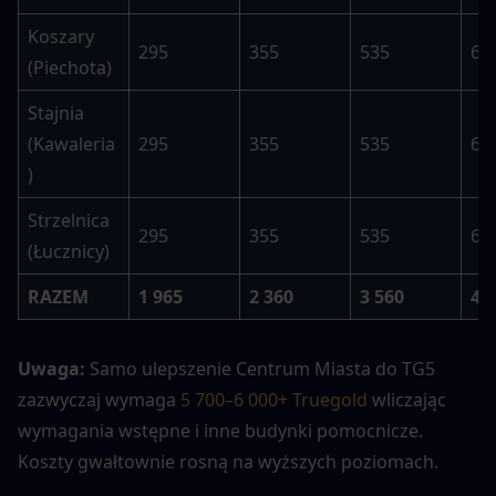
Koszary 
295
355
535
63
(Piechota)
Stajnia 
(Kawaleria
295
355
535
63
)
Strzelnica 
295
355
535
63
(Łucznicy)
RAZEM
1 965
2 360
3 560
4 
Uwaga: 
Samo ulepszenie Centrum Miasta do TG5 
zazwyczaj wymaga 
5 700–6 000+ Truegold 
wliczając 
wymagania wstępne i inne budynki pomocnicze. 
Koszty gwałtownie rosną na wyższych poziomach.