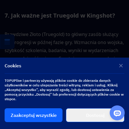
7. 
Jak ważne jest Truegold w Kingshot?
Prawdziwe Złoto (Truegold) to główny zasób służący 
do progresji w późnej fazie gry. Wzmacnia ono wojska, 
szybkość szkolenia, badania, wyniki w wydarzeniach 
oraz wydajność sojuszu. Sprytni gracze oszczędzają 
Cookies
TG na ważne wydarzenia, zamiast wydawać je 
natychmiast.
TOPUPlive i partnerzy używają plików cookie do zbierania danych
użytkowników w celu ulepszania treści witryny, reklam i usług. Kliknij
„Akceptuj wszystko”, aby wyrazić zgodę, lub dostosuj ustawienia za
pomocą przycisku „Dostosuj” lub preferencji dotyczących plików cookie w
Wniosek
stopce.
Truegold to element, który odróżnia konta na średnim 
Zaakceptuj wszystkie
Dostosuj
etapie gry od poważnych graczy końcowych w 
Kingshot. Kluczem do sukcesu nie jest samo 