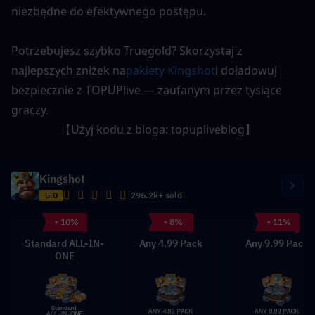
niezbędne do efektywnego postępu.
Potrzebujesz szybko Truegold? Skorzystaj z 
najlepszych zniżek na
pakiety Kingshot
i doładowuj 
bezpiecznie z TOPUPlive — zaufanym przez tysiące 
graczy.
【Użyj kodu z bloga: 
topupliveblog
】
Kingshot
5.0
296.2k+ sold
- 10%
- 8%
- 11%
Standard ALL-IN-
Any 4.99 Pack
Any 9.99 Pack
ONE