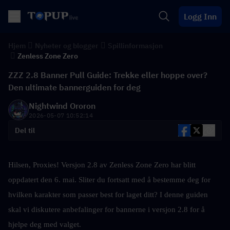
Logg Inn
Hjem
Nyheter og blogger
Spillinformasjon
Zenless Zone Zero
ZZZ 2.8 Banner Pull Guide: Trekke eller hoppe over?
Den ultimate bannerguiden for deg
Nightwind Ororon
2026-05-07 10:52:14
Del til
Hilsen, Proxies! Versjon 2.8 av Zenless Zone Zero har blitt 
oppdatert den 6. mai. Sliter du fortsatt med å bestemme deg for 
hvilken karakter som passer best for laget ditt? I denne guiden 
skal vi diskutere anbefalinger for bannerne i versjon 2.8 for å 
hjelpe deg med valget.