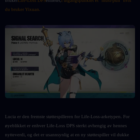
bruker
Life-Loss DPS
enheter,
i utgangspunktet et "must-pull" hvis 
du bruker Yixuan.
Lucia er den fremste støttespilleren for Life-Loss-arketypen. For 
øyeblikket er enhver Life-Loss DPS sterkt avhengig av hennes 
nytteverdi, og det er usannsynlig at en ny støttespiller vil dukke 