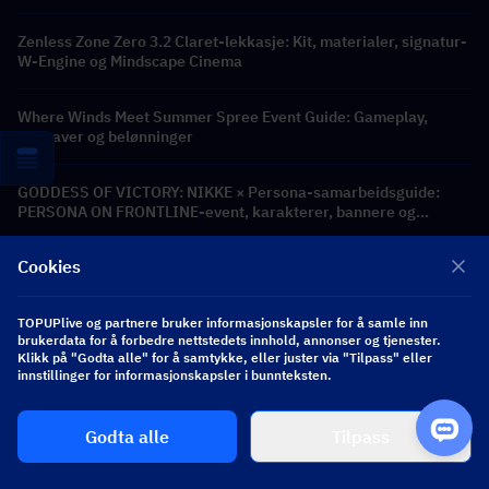
Zenless Zone Zero 3.2 Claret-lekkasje: Kit, materialer, signatur-
W-Engine og Mindscape Cinema
Where Winds Meet Summer Spree Event Guide: Gameplay,
oppgaver og belønninger
GODDESS OF VICTORY: NIKKE × Persona-samarbeidsguide:
PERSONA ON FRONTLINE-event, karakterer, bannere og
belønninger
Cookies
Duck Survival Skill Tier List 2026: Rangering av de beste
ferdighetene og byggveiledning
TOPUPlive og partnere bruker informasjonskapsler for å samle inn
brukerdata for å forbedre nettstedets innhold, annonser og tjenester.
Marvel Rivals introduserer nytt PYO-pakkekonsept: Slik handler
Klikk på "Godta alle" for å samtykke, eller juster via "Tilpass" eller
du smartere i butikkoppdateringen for sesong 9.5
innstillinger for informasjonskapsler i bunnteksten.
Growtopia nybegynnerguide: Få din første World Lock raskt og
Godta alle
Tilpass
trygt