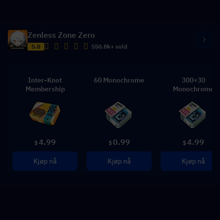
Zenless Zone Zero
5.0
550.8k+ sold
Inter-Knot
60 Monochrome
300+30
Membership
Monochrome
4.99
0.99
4.99
$
$
$
Kjøp nå
Kjøp nå
Kjøp nå