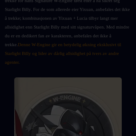
trekke for hans Signature W-Engine først etter å ha sikret seg 
Starlight Billy. For de som allerede eier Yixuan, anbefales det ikke 
å trekke; kombinasjonen av Yixuan + Lucia tilbyr langt mer 
allsidighet enn Starlight Billy med sitt signaturvåpen. Med mindre 
du er en dedikert fan av karakteren, anbefales det ikke å 
trekke.
Denne W-Engine gir en betydelig økning eksklusivt til 
Starlight Billy og lider av dårlig allsidighet på tvers av andre 
agenter.