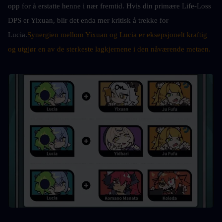
opp for å erstatte henne i nær fremtid. Hvis din primære Life-Loss 
DPS er Yixuan, blir det enda mer kritisk å trekke for 
Lucia.
Synergien mellom Yixuan og Lucia er eksepsjonelt kraftig 
og utgjør en av de sterkeste lagkjernene i den nåværende metaen.