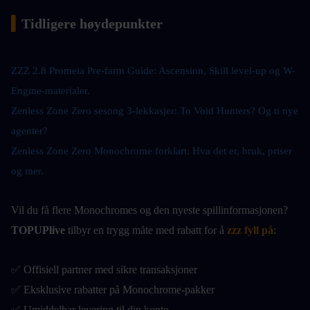
▍
Tidligere høydepunkter
ZZZ 2.8 Promeia Pre-farm Guide: Ascension, Skill level-up og W-
Engine-materialer
.
Zenless Zone Zero sesong 3-lekkasjer: To Void Hunters? Og ti nye 
agenter?
Zenless Zone Zero Monochrome forklart: Hva det er, bruk, priser 
og mer.
Vil du få flere Monochromes og den nyeste spillinformasjonen?
TOPUPlive
 tilbyr en trygg måte med rabatt for å
zzz fyll på
:
✅ Offisiell partner med sikre transaksjoner
✅ Eksklusive rabatter på Monochrome-pakker
✅ Umiddelbar levering til din konto