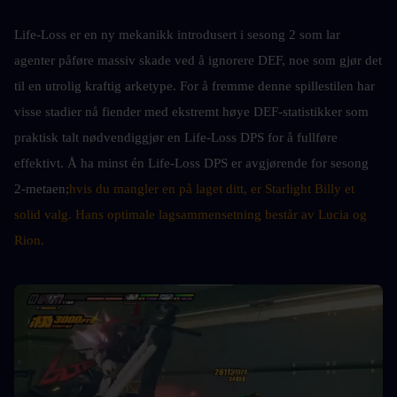
Life-Loss er en ny mekanikk introdusert i sesong 2 som lar 
agenter påføre massiv skade ved å ignorere DEF, noe som gjør det 
til en utrolig kraftig arketype. For å fremme denne spillestilen har 
visse stadier nå fiender med ekstremt høye DEF-statistikker som 
praktisk talt nødvendiggjør en Life-Loss DPS for å fullføre 
effektivt. Å ha minst én Life-Loss DPS er avgjørende for sesong 
2-metaen;
hvis du mangler en på laget ditt, er Starlight Billy et 
solid valg. Hans optimale lagsammensetning består av Lucia og 
Rion.