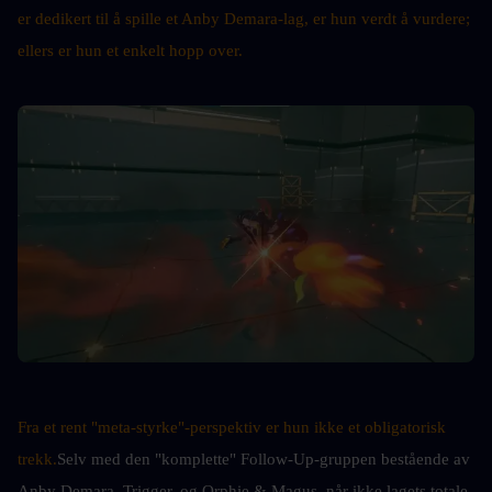
er dedikert til å spille et Anby Demara-lag, er hun verdt å vurdere; 
ellers er hun et enkelt hopp over.
Fra et rent "meta-styrke"-perspektiv er hun ikke et obligatorisk 
trekk.
Selv med den "komplette" Follow-Up-gruppen bestående av 
Anby Demara, Trigger, og Orphie & Magus, når ikke lagets totale 