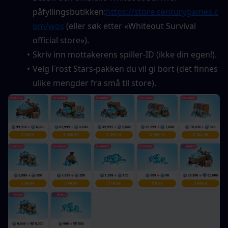
påfyllingsbutikken:
https://store.centurygames.c
om/wos
 (eller søk etter «Whiteout Survival 
official store»).
Skriv inn mottakerens spiller-ID (ikke din egen!).
Velg Frost Stars-pakken du vil gi bort (det finnes 
ulike mengder fra små til store).