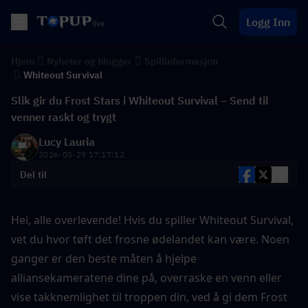
Logg Inn
Hjem
Nyheter og blogger
Spillinformasjon
Whiteout Survival
Slik gir du Frost Stars i Whiteout Survival – Send til
venner raskt og trygt
Lucy Lauria
2026-05-29 17:17:12
Del til
Hei, alle overlevende! Hvis du spiller Whiteout Survival, 
vet du hvor tøft det frosne ødelandet kan være. Noen 
ganger er den beste måten å hjelpe 
alliansekameratene dine på, overraske en venn eller 
vise takknemlighet til troppen din, ved å gi dem Frost 