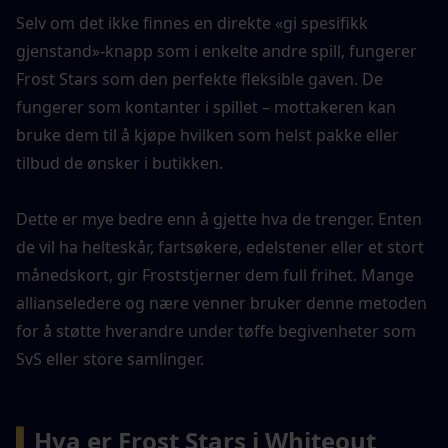
Selv om det ikke finnes en direkte «gi spesifikk 
gjenstand»-knapp som i enkelte andre spill, fungerer 
Frost Stars som den perfekte fleksible gaven. De 
fungerer som kontanter i spillet – mottakeren kan 
bruke dem til å kjøpe hvilken som helst pakke eller 
tilbud de ønsker i butikken.
Dette er mye bedre enn å gjette hva de trenger. Enten 
de vil ha helteskår, fartsøkere, edelstener eller et stort 
månedskort, gir Froststjerner dem full frihet. Mange 
allianseledere og nære venner bruker denne metoden 
for å støtte hverandre under tøffe begivenheter som 
SvS eller store samlinger.
▍
Hva er Frost Stars i Whiteout 