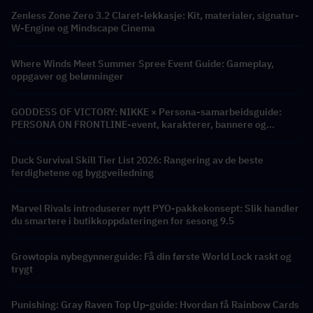
Zenless Zone Zero 3.2 Claret-lekkasje: Kit, materialer, signatur-
W-Engine og Mindscape Cinema
Where Winds Meet Summer Spree Event Guide: Gameplay,
oppgaver og belønninger
GODDESS OF VICTORY: NIKKE × Persona-samarbeidsguide:
PERSONA ON FRONTLINE-event, karakterer, bannere og
belønninger
Duck Survival Skill Tier List 2026: Rangering av de beste
ferdighetene og byggveiledning
Marvel Rivals introduserer nytt PYO-pakkekonsept: Slik handler
du smartere i butikkoppdateringen for sesong 9.5
Growtopia nybegynnerguide: Få din første World Lock raskt og
trygt
Punishing: Gray Raven Top Up-guide: Hvordan få Rainbow Cards