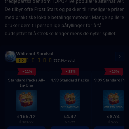
tredjepartssider som TOPUPlive populære alternativer. 
De tilbyr ofte Frost Stars og pakker til rimeligere priser 
med praktiske lokale betalingsmetoder. Mange spillere 
bruker dem til personlige påfyllinger for å få 
budsjettet til å strekke lenger mens de nyter spillet.
Whiteout Survival
5.0
737.9k+ sold
- 11%
- 11%
- 13%
Standard Packs All-
4.99 Standard Packs
9.99 Standard Pac
In-One
166.12
4.47
8.74
$
$
$
$ 184.99
$ 4.99
$ 9.99