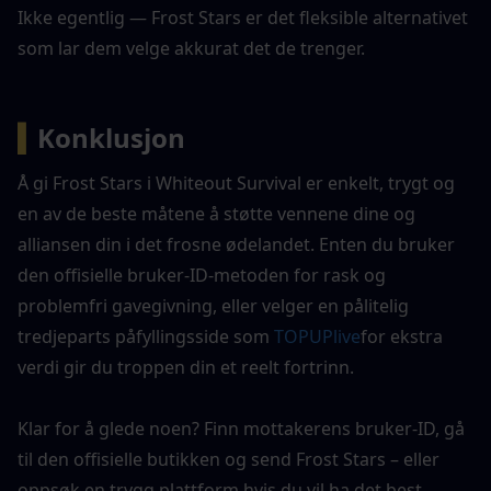
Ikke egentlig — Frost Stars er det fleksible alternativet 
som lar dem velge akkurat det de trenger.
▍
Konklusjon
Å gi Frost Stars i Whiteout Survival er enkelt, trygt og 
en av de beste måtene å støtte vennene dine og 
alliansen din i det frosne ødelandet. Enten du bruker 
den offisielle bruker-ID-metoden for rask og 
problemfri gavegivning, eller velger en pålitelig 
tredjeparts påfyllingsside som 
TOPUPlive
for ekstra 
verdi gir du troppen din et reelt fortrinn.
Klar for å glede noen? Finn mottakerens bruker-ID, gå 
til den offisielle butikken og send Frost Stars – eller 
oppsøk en trygg plattform hvis du vil ha det best 