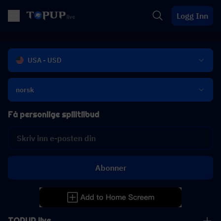
Logg Inn
USA - USD
norsk
Få personlige spilltilbud
Abonner
TOPUP live