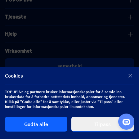
Tjeneste
Hjelp
Virksomhet
samarbeid
Cookies
[email protected]
[email protected]
TOPUPlive og partnere bruker informasjonskapsler for å samle inn
brukerdata for å forbedre nettstedets innhold, annonser og tjenester.
Klikk på "Godta alle" for å samtykke, eller juster via "Tilpass" eller
Følg oss
innstillinger for informasjonskapsler i bunnteksten.
Godta alle
Tilpass
Copyright 2026 SEA WHALE TECHNOLOGY PTE.LTD. All Rights Reserved.