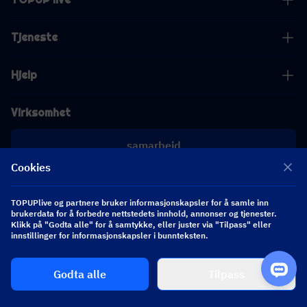
Tjeneste
Hjelp
Virksomhet
samarbeid
Cookies
[email protected]
[email protected]
TOPUPlive og partnere bruker informasjonskapsler for å samle inn
brukerdata for å forbedre nettstedets innhold, annonser og tjenester.
Klikk på "Godta alle" for å samtykke, eller juster via "Tilpass" eller
Følg oss
innstillinger for informasjonskapsler i bunnteksten.
Godta alle
Tilpass
Copyright 2026 SEA WHALE TECHNOLOGY PTE.LTD. All Rights Reserved.