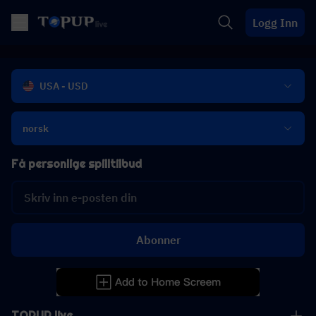
Logg Inn
USA - USD
norsk
Få personlige spilltilbud
Abonner
TOPUP live