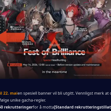
il 22. mai
en spesiell banner vil bli utgitt. Vennligst merk at
følge unike gacha-regler.
0 rekrutteringer
for å motta
[Standard rekrutteringstillate