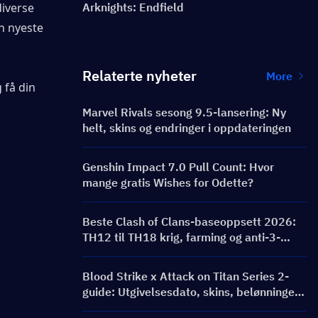
iverse 
Arknights: Endfield
n nyeste 
Relaterte nyheter
More
 få din 
Marvel Rivals sesong 9.5-lansering: Ny
helt, skins og endringer i oppdateringen
Genshin Impact 7.0 Pull Count: Hvor
mange gratis Wishes for Odette?
Beste Clash of Clans-baseoppsett 2026:
TH12 til TH18 krig, farming og anti-3-
stjerners baser
Blood Strike x Attack on Titan Series 2-
guide: Utgivelsesdato, skins, belønninger
og Top Up-event