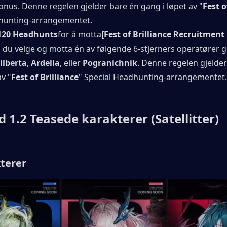
nus. Denne regelen gjelder bare én gang i løpet av "
Fest o
hunting-arrangementet.
120 Headhunts
for å motta
[Fest of Brilliance Recruitment
ilberta
, 
Ardelia
, eller 
Pogranichnik
. Denne regelen gjelder
av "
Fest of Brilliance
" Special Headhunting-arrangementet.
d 1.2 Teasede karakterer (Satellitter)
terer