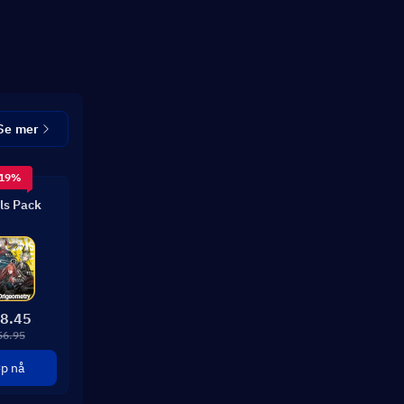
Se mer
 19%
ls Pack
8.45
56.95
p nå