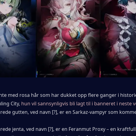
ente med rosa hår som har dukket opp flere ganger i histori
ing City, 
hun vil sannsynligvis bli lagt til i banneret i neste 
ede gutten, ved navn [?], er en Sarkaz-vampyr som kommer
de jenta, ved navn [?], er en Feranmut Proxy – en kraftfull,