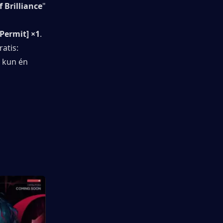
f Brilliance
" 
 Permit] ×1
. 
Ved bruk kan du velge og motta én av følgende 6-stjerners operatører gratis: 
 kun én 