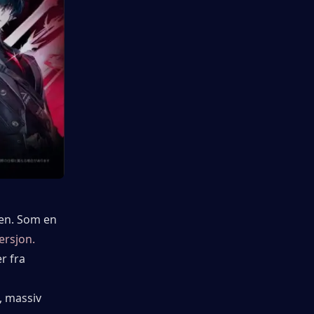
en. Som en 
versjon.
 fra 
 massiv 