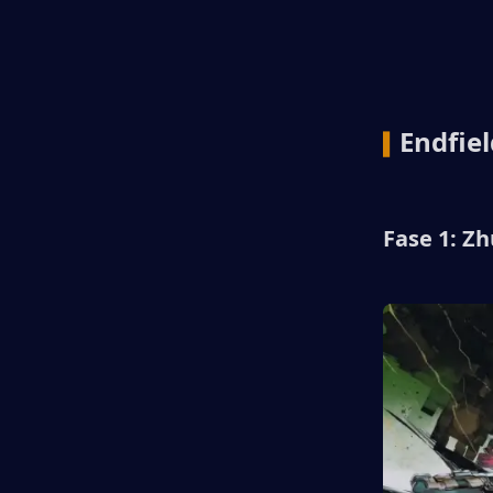
Endfie
▍
Fase 1: Z