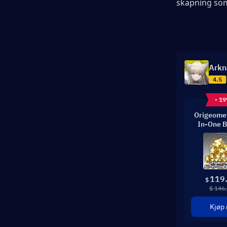
skapning som
Arkn
4.5
- 1
Origeomet
In-One B
119
$
$ 146
Kjøp 