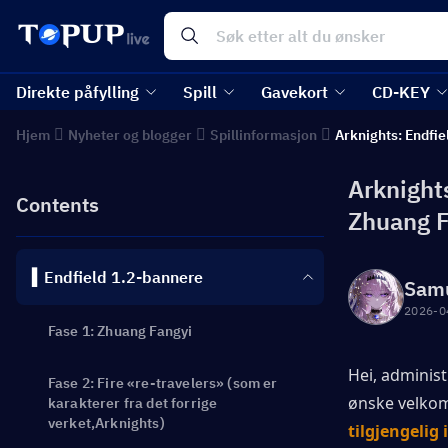
Direkte påfylling
Spill
Gavekort
CD-KEY
Hjem
Nyheter og blogger
Spillinformasjon
Arknights: Endfie
Arknight
Contents
Zhuang F
▍Endfield 1.2-bannere
Sam
2026-0
Fase 1: Zhuang Fangyi
Hei, administ
Fase 2: Fire «re-travelers» (som er
ønske velkomm
karakterer fra det forrige
verket,Arknights)
tilgjengelig 