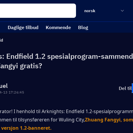
norsk
Daglige tilbud
Kommende
Blog
ld
s: Endfield 1.2 spesialprogram-sammend
angyi gratis?
uel
Del til
4-13 17:26:45
rator! I henhold til Arknights: Endfield 1.2-spesialprogrammet,
en til tilsynsføreren for Wuling City,
Zhuang Fangyi, som 
i versjon 1.2-banneret.