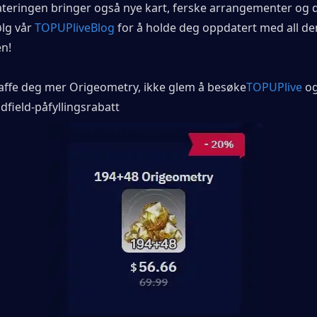
eringen bringer også nye kart, ferske arrangementer og d
ølg vår 
TOPUPliveBlog
 for å holde deg oppdatert med all de
n!
skaffe deg mer Origeometry, ikke glem å besøke
TOPUPlive
og
dfield-påfyllingsrabatt