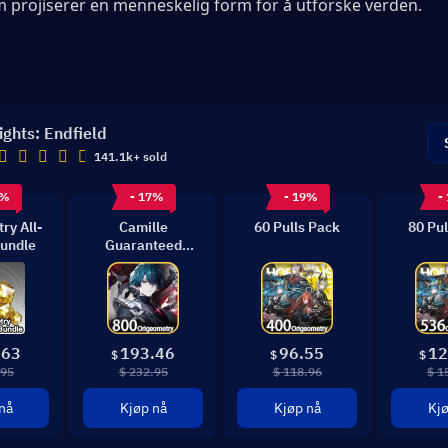
 projiserer en menneskelig form for å utforske verden.
ights: Endfield
141.1k+ sold
9%
- 17%
- 19%
-
ry All-
Camille
60 Pulls Pack
80 Pul
undle
Guaranteed
Bundle
.63
193.46
96.55
12
$
$
$
.95
$ 232.95
$ 118.96
$ 1
nå
Kjøp nå
Kjøp nå
Kjø