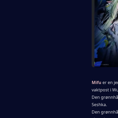
Mifu
er en j
vaktpost i Wul
Den grønnhår
Seshka.
Den grønnhåre