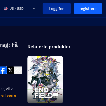
Logg Inn
registrere
US - USD
rag: Få
Relaterte produkter
 vil vi 
vil være 