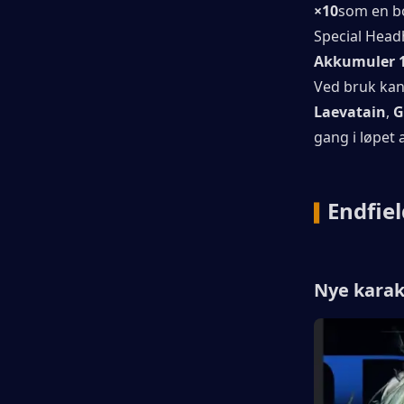
×10
som en bo
Special Head
Akkumuler 
Laevatain
, 
G
gang i løpet 
Endfiel
▍
Nye karak