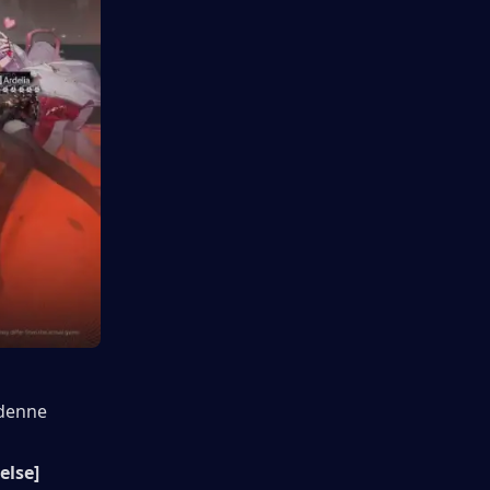
 denne 
lse] 