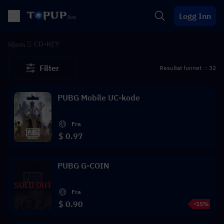
Logg Inn
CD-KEY
Hjem
Filter
Resultat funnet ：32
PUBG Mobile UC-kode
Fra
$ 0.97
PUBG G-COIN
SOLD OUT
Fra
$ 0.90
-15%