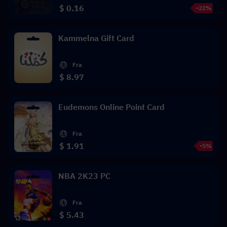
$ 0.16
-22%
Kammelna Gift Card
Fra
$ 8.97
Eudemons Online Point Card
Fra
$ 1.91
-5%
NBA 2K23 PC
Fra
$ 5.43