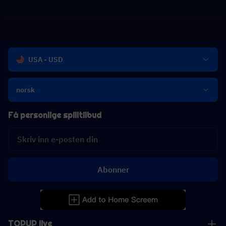
USA - USD
norsk
Få personlige spilltilbud
Abonner
TOPUP live