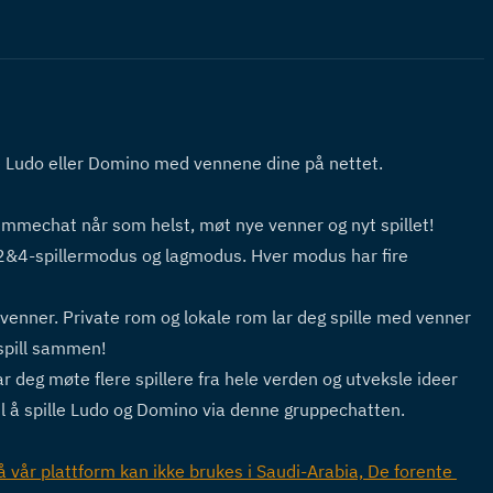
e Ludo eller Domino med vennene dine på nettet.
emmechat når som helst, møt nye venner og nyt spillet!
 2&4-spillermodus og lagmodus. Hver modus har fire 
venner. Private rom og lokale rom lar deg spille med venner 
 spill sammen! 
deg møte flere spillere fra hele verden og utveksle ideer 
til å spille Ludo og Domino via denne gruppechatten.
 vår plattform kan ikke brukes i Saudi-Arabia, De forente 