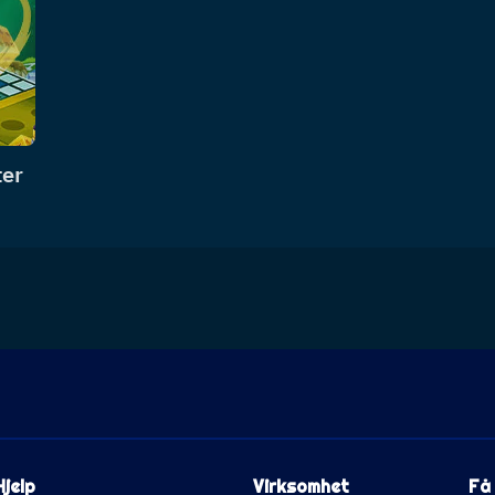
ter
Hjelp
Virksomhet
Få 