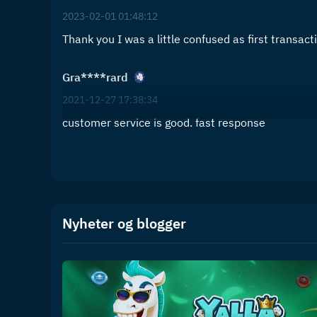
2023-02-01 01:48:12
Thank you I was a little confused as first transac
Gra****rard
2021-12-27 17:38:34
customer service is good. fast response
Nyheter og blogger