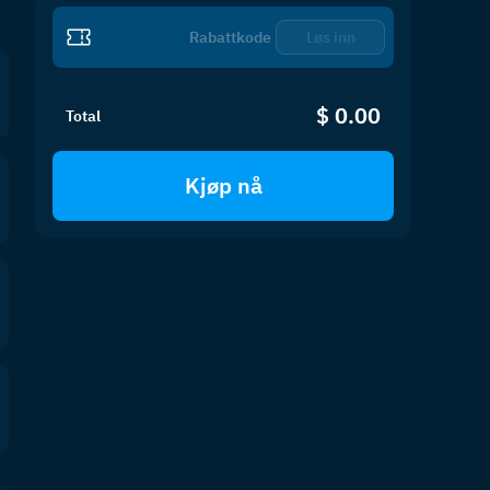
Løs inn
$ 0.00
Total
Kjøp nå