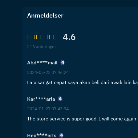
Anmeldelser
4.6
21 Vurderinger
Abd****mail
2024-05-22 07:46:24
Laju sangat cepat saya akan beli dari awak lain kal
Kar****arla
2024-01-27 07:43:34
The store service is super good, I will come again
Hen****erts