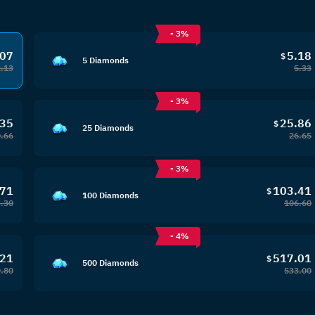
- 3%
.07
5.18
$
5 Diamonds
2.13
5.33
- 3%
.35
25.86
$
25 Diamonds
.66
26.65
- 3%
.71
103.41
$
100 Diamonds
.30
106.60
- 4%
.21
517.01
$
500 Diamonds
.80
533.00