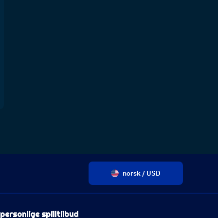
norsk / USD
personlige spilltilbud