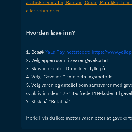
arabiske emirater, Bahrain, Oman, Marokko, Tunisia
eller returneres.
Hvordan 
løse inn?
1. Besøk 
Yalla Pay-nettstedet: https://www.yallapa
2. Velg appen som tilsvarer gavekortet
3. Skriv inn konto-ID-en du vil fylle på
4. Velg "Gavekort" som betalingsmetode.
5. Velg varen og antallet som samsvarer med gav
6. Skriv inn den 12~18-sifrede PIN-koden til gavek
7. Klikk på "Betal nå".
Merk: Hvis du ikke mottar varen etter at gavekortet