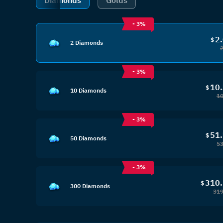
Diamonds
Golds
- 3%
2
$
2 Diamonds
- 3%
10
$
10 Diamonds
10
- 3%
51
$
50 Diamonds
53
- 3%
310
$
300 Diamonds
319