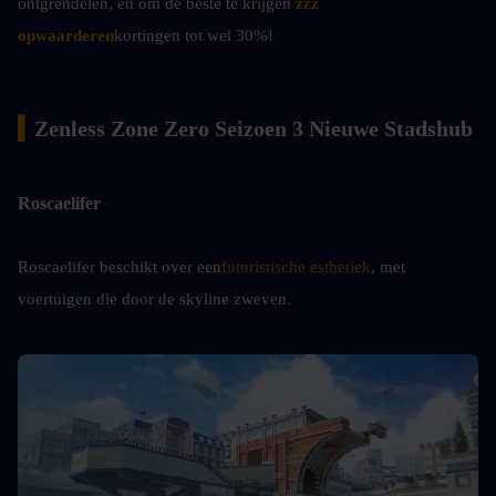
ontgrendelen, en om de beste te krijgen
zzz 
opwaarderen
kortingen tot wel 30%!
▍
Zenless Zone Zero Seizoen 3 Nieuwe Stadshub
Roscaelifer
Roscaelifer beschikt over een
futuristische esthetiek
, met 
voertuigen die door de skyline zweven.