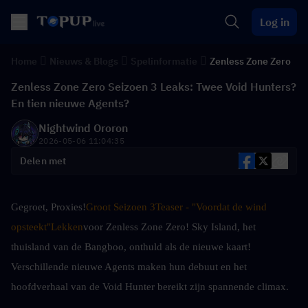
Log in
Home
Nieuws & Blogs
Spelinformatie
Zenless Zone Zero
Zenless Zone Zero Seizoen 3 Leaks: Twee Void Hunters?
En tien nieuwe Agents?
Nightwind Ororon
2026-05-06 11:04:35
Delen met
Gegroet, Proxies!
Groot Seizoen 3
Teaser - "Voordat de wind 
opsteekt"
Lekken
voor Zenless Zone Zero! Sky Island, het 
thuisland van de Bangboo, onthuld als de nieuwe kaart! 
Verschillende nieuwe Agents maken hun debuut en het 
hoofdverhaal van de Void Hunter bereikt zijn spannende climax.