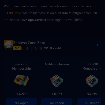
Wilt u meer weten over de nieuwste lekken in ZZZ? Bezoek
TOPUPlive
 om de nieuwste lekken en info te ontgrendelen, en 
om de beste 
zzz opwaarderen
kortingen tot wel 30%!
Zenless Zone Zero
5.0
551.2k+ sold
Inter-Knot
60 Monochrome
300+30
Membership
Monochrome
4.99
0.99
4.99
$
$
$
Nu kopen
Nu kopen
Nu kopen