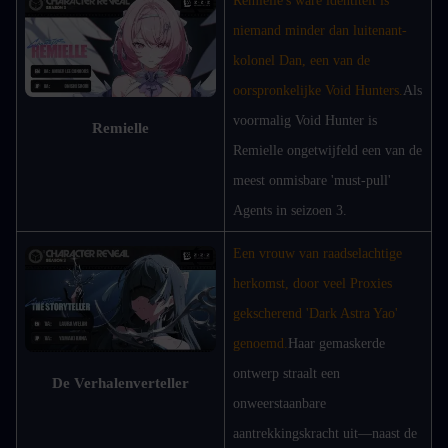
Remielle's ware identiteit is 
niemand minder dan luitenant-
kolonel Dan, een van de 
oorspronkelijke Void Hunters.
Als 
voormalig Void Hunter is 
Remielle
Remielle ongetwijfeld een van de 
meest onmisbare 'must-pull' 
Agents in seizoen 3.
Een vrouw van raadselachtige 
herkomst, door veel Proxies 
gekscherend 'Dark Astra Yao' 
genoemd.
Haar gemaskerde 
ontwerp straalt een 
De Verhalenverteller
onweerstaanbare 
aantrekkingskracht uit—naast de 