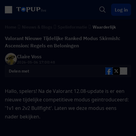
Log in
Home
Nieuws & Blogs
Spelinformatie
Waarderlijk
Valorant Nieuwe Tijdelijke Ranked Modus Skirmish:
Ascension: Regels en Beloningen
Claire Voss
2026-05-06 17:00:48
Delen met
Hallo, spelers! Na de Valorant 12.08-update is er een 
nieuwe tijdelijke competitieve modus geïntroduceerd: 
'1v1 en 2v2 Bullfight'. Laten we deze modus eens 
nader bekijken.