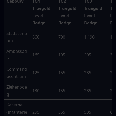
Gebouw
TG1 
TG2 
TG3 
TG4
Truegold 
Truegold 
Truegold 
Tr
Level 
Level 
Level 
Lev
Badge
Badge
Badge
Ba
Stadscentr
660
790
1.190
1.
um
Ambassad
165
195
295
35
e
Command
125
155
235
28
ocentrum
Ziekenboe
130
155
235
28
g
Kazerne 
(Infanterie
295
355
535
63