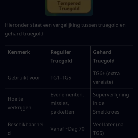
Hieronder staat een vergelijking tussen truegold en 
gehard truegold
Kenmerk
Regulier 
Gehard 
Truegold
Truegold
TG6+ (extra 
Gebruikt voor
TG1–TG5
vereiste)
Evenementen, 
Superverfijning 
Hoe te 
missies, 
in de 
verkrijgen
pakketten
Smeltkroes
Beschikbaarhei
Veel later (na 
Vanaf ~Dag 70
d
TG5)