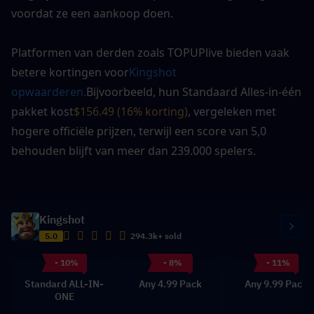
voordat ze een aankoop doen.
Platformen van derden zoals TOPUPlive bieden vaak 
betere kortingen voor
Kingshot 
opwaarderen.
Bijvoorbeeld, hun Standaard Alles-in-één 
pakket kost
$156.49 (16% korting)
, vergeleken met 
hogere officiële prijzen, terwijl een score van 5,0 
behouden blijft van meer dan 239.000 spelers.
Kingshot
5.0
294.3k+ sold
- 10%
- 8%
- 11%
Standard ALL-IN-
Any 4.99 Pack
Any 9.99 Pack
ONE