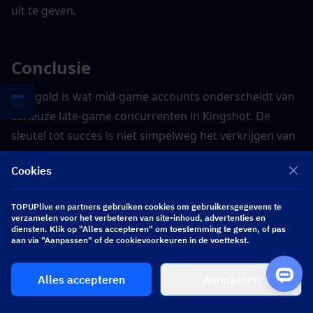
uit te geven.
Conclusie
Truegold is wat mid-game accounts onderscheidt van 
serieuze late-game concurrenten in Kingshot. De 
sleutel tot succes is niet simpelweg het verkrijgen van 
meer TG — het gaat om het efficiënt gebruiken ervan.
Cookies
Onthoud deze kernprincipes:
TOPUPlive en partners gebruiken cookies om gebruikersgegevens te
verzamelen voor het verbeteren van site-inhoud, advertenties en
diensten. Klik op "Alles accepteren" om toestemming te geven, of pas
Bereik eerst TC30
aan via "Aanpassen" of de cookievoorkeuren in de voettekst.
Spaar TG voor grote evenementen
Geef prioriteit aan upgrades van het 
Alles accepteren
Aanpassen
stadscentrum
Bouw richting Truegold-troepen