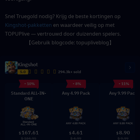
Snel Truegold nodig? Krijg de beste kortingen op
Kingshot-pakketten
 en waardeer veilig op met 
TOPUPlive — vertrouwd door duizenden spelers.
【Gebruik blogcode: 
topupliveblog
】
Kingshot
5.0
294.3k+ sold
- 10%
- 8%
- 11%
Standard ALL-IN-
Any 4.99 Pack
Any 9.99 Pack
ONE
167.61
4.61
8.90
$
$
$
$ 184.95
$ 4.99
$ 9.99