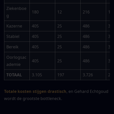
Ziekenboe
180
12
216
18
g
Kazerne
405
25
486
37
Stabiel
405
25
486
37
Bereik
405
25
486
37
Oorlogsac
405
25
486
37
ademie
TOTAAL
3.105
197
3.726
29
Totale kosten stijgen drastisch
, en Gehard Echtgoud 
wordt de grootste bottleneck.