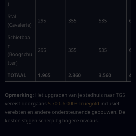
)
Stal 
295
355
535
63
(Cavalerie)
Schietbaa
n 
295
355
535
63
(Boogschu
tter)
TOTAAL
1.965
2.360
3.560
4.
Opmerking: 
Het upgraden van je stadhuis naar TG5 
vereist doorgaans 
5.700–6.000+ Truegold 
inclusief 
vereisten en andere ondersteunende gebouwen. De 
kosten stijgen scherp bij hogere niveaus.