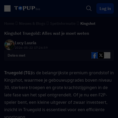
Log in
Home
Nieuws & Blogs
Spelinformatie
Kingshot
Kingshot Truegold: Alles wat je moet weten
Lucy Lauria
2026-05-22 17:26:59
Delen met
Truegold (TG)
is de belangrijkste premium grondstof in 
Kingshot, waarmee je gebouwupgrades boven niveau 
30, sterkere troepen en grote krachtstijgingen in de 
late fase van het spel ontgrendelt. Of je nu een F2P-
speler bent, een kleine uitgever of zwaar investeert, 
inzicht in Truegold is essentieel voor een efficiënte 
voortgang.