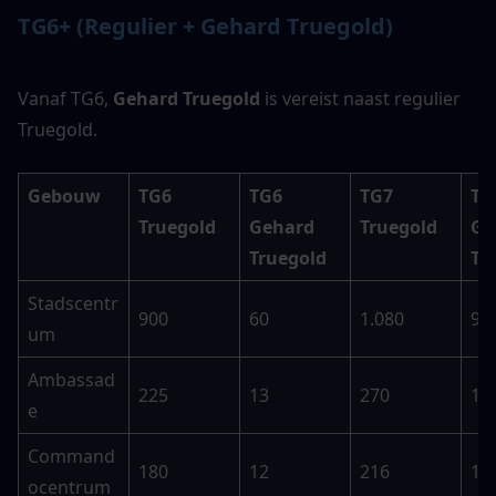
TG6+ (Regulier + Gehard Truegold)
Vanaf TG6, 
Gehard Truegold
 is vereist naast regulier 
Truegold.
Gebouw
TG6 
TG6 
TG7 
TG7
Truegold
Gehard 
Truegold
Ge
Truegold
Tr
Stadscentr
900
60
1.080
90
um
Ambassad
225
13
270
19
e
Command
180
12
216
18
ocentrum