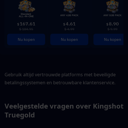
167.61
4.61
8.90
$
$
$
$ 184.95
$ 4.99
$ 9.99
Nu kopen
Nu kopen
Nu kopen
Gebruik altijd vertrouwde platforms met beveiligde 
betalingssystemen en betrouwbare klantenservice.
Veelgestelde vragen over Kingshot 
Truegold