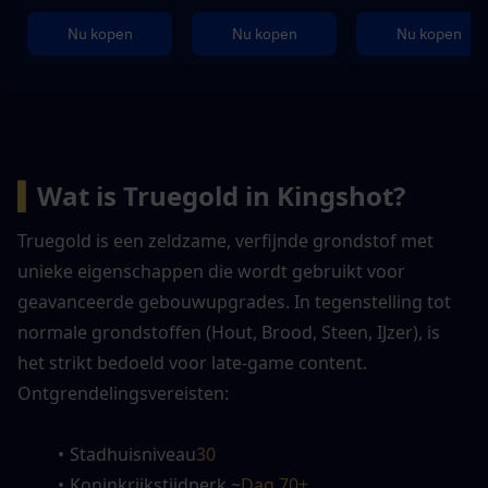
Nu kopen
Nu kopen
Nu kopen
▍
Wat is Truegold in Kingshot?
Truegold is een zeldzame, verfijnde grondstof met 
unieke eigenschappen die wordt gebruikt voor 
geavanceerde gebouwupgrades. In tegenstelling tot 
normale grondstoffen (Hout, Brood, Steen, IJzer), is 
het strikt bedoeld voor late-game content. 
Ontgrendelingsvereisten:
Stadhuisniveau
30
Koninkrijkstijdperk ~
Dag 70+