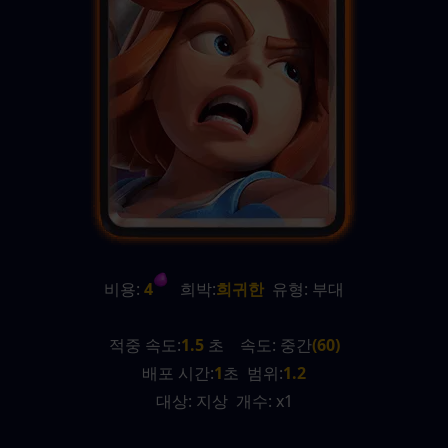
비용:
 4
   희박:
희귀한
  유형: 부대
적중 속도:
1.5
 초    속도: 중간
(60)
배포 시간:
1
초  범위:
1.2
대상: 지상  개수: x1