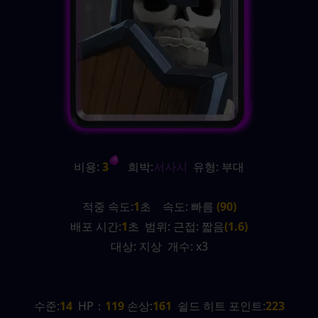
비용:
 3
   희박:
서사시
  유형: 부대
적중 속도:
1
초    속도: 빠름 
(90)
배포 시간:
1
초  범위: 근접: 짧음
(1.6)
대상: 지상  개수: x3
수준:
14
  HP：
119 
손상:
161
  쉴드 히트 포인트:
223