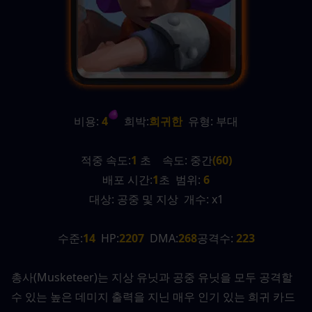
비용:
 4
  희박:
희귀한
  유형: 부대
적중 속도:
1
 초    속도: 중간
(60)
배포 시간:
1
초  범위: 
6
대상: 공중 및 지상  개수: x1
수준:
14
  HP:
2207
  DMA:
268
공격수:
 223
총사(Musketeer)는 지상 유닛과 공중 유닛을 모두 공격할 
수 있는 높은 데미지 출력을 지닌 매우 인기 있는 희귀 카드