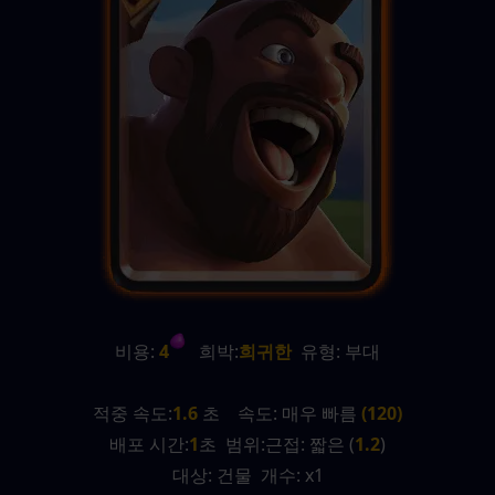
비용:
 4
   희박:
희귀한
  유형: 부대
적중 속도:
1.6
 초    속도: 매우 빠름 
(120)
배포 시간:
1
초  범위:근접: 짧은 (
1.2
)
대상: 건물  개수: x1