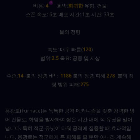
비용:
 4
   희박:
희귀한 
유형: 건물
스폰 속도: 6초 배포 시간: 1초 시간: 33초
불의 정령
속도: 매우 빠름(
120
)
범위:
2.5 
목표: 공중 및 지상
수준:
14
  불의 정령 HP：
1186 
불의 정령 피해:
278
  불의 정
령 범위 피해:
275
용광로(Furnace)는 독특한 공격 메커니즘을 갖춘 강력한 방
어 건물로, 화염을 발사하여 짧은 시간 내에 적 유닛을 밀어
냅니다. 특히 적군 유닛이 타워 공격에 집중할 때 효과적입
니다. 용광로는 적군에게 큰 피해를 줄 뿐만 아니라 계속해