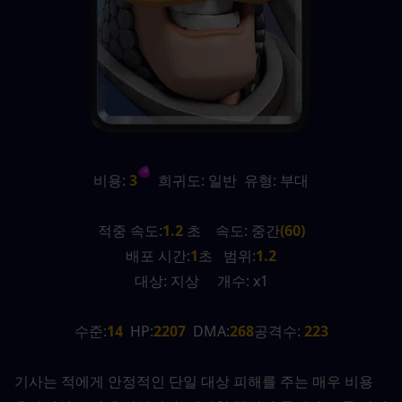
비용:
 3
  희귀도: 일반  유형: 부대
적중 속도:
1.2
 초    속도: 중간
(60)
배포 시간:
1
초   범위:
1.2
대상: 지상     개수: x1
수준:
14
  HP:
2207
  DMA:
268
공격수:
 223
기사는 적에게 안정적인 단일 대상 피해를 주는 매우 비용 