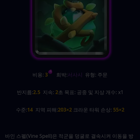
비용:
 3
   희박:
서사시
  유형: 주문
반지름:
2.5
  지속:
 2
초 목표: 공중 및 지상 개수: x1
수준:
14
  지역 피해:
203×2 
크라운 타워 손상:
 55×2
바인 스펠(Vine Spell)은 적군을 덩굴로 결속시켜 이동을 방