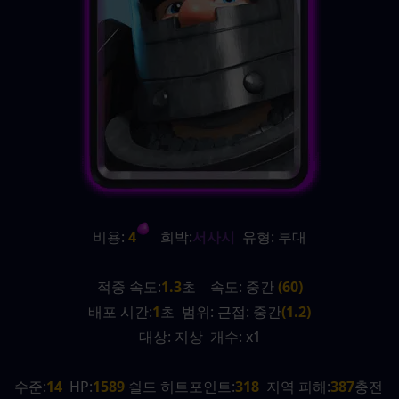
비용:
 4
   희박:
서사시
  유형: 부대
적중 속도:
1.3
초    속도: 중간 
(60)
배포 시간:
1
초  범위: 근접: 중간
(1.2)
대상: 지상  개수: x1
수준:
14
  HP:
1589 
쉴드 히트포인트:
318
  지역 피해:
387
충전 