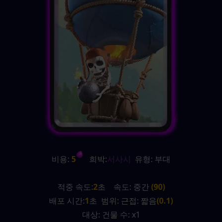
비용:
 5
   희박:
서사시
  유형: 부대
적중 속도:
2
초    속도: 중간 
(90)
배포 시간:
1
초  범위: 근접: 짧음
(0.1)
대상: 건물 수: x1