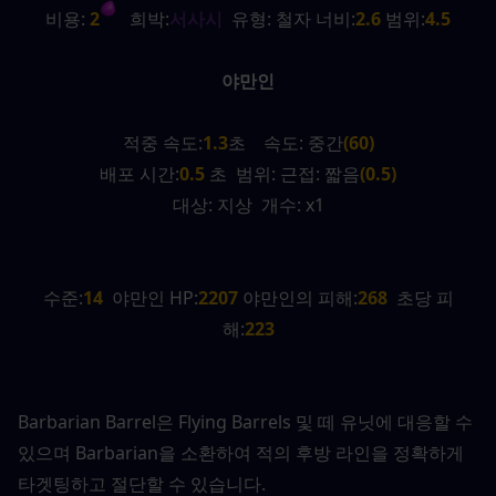
비용:
 2
   희박:
서사시
  유형: 철자 너비:
2.6 
범위:
4.5
야만인
적중 속도:
1.3
초    속도: 중간
(60)
배포 시간:
0.5 
초  범위: 근접: 짧음
(0.5)
대상: 지상  개수: x1
수준:
14
  야만인 HP:
2207 
야만인의 피해:
268
  초당 피
해:
223
Barbarian Barrel은 Flying Barrels 및 떼 유닛에 대응할 수 
있으며 Barbarian을 소환하여 적의 후방 라인을 정확하게 
타겟팅하고 절단할 수 있습니다.