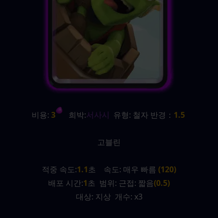
비용:
 3
   희박:
서사시
  유형: 철자 반경：
1.5
고블린
적중 속도:
1.1
초    속도: 매우 빠름 
(120)
배포 시간:
1
초  범위: 근접: 짧음
(0.5)
대상: 지상  개수: x3