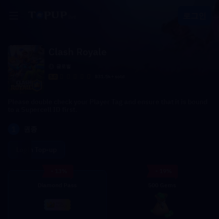
로그인
Clash Royale
글로벌
5.0
831.5k+ sold
Please double check your Player Tag and ensure that it is bound
to a Supercell ID first.
1
권종
Login Top-up
- 13%
- 19%
Diamond Pass
500 Gems