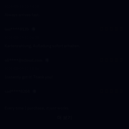
2026-03-25 10:44:23
Always arrives fast.
lau****8135
2026-03-19 11:06:23
Kartenzahlung, Aufladung sofort erhalten.
oli****@icloud.com
2026-03-09 11:55:36
Instantly got it! Thank you!
sad****8204
2026-03-02 14:44:56
Every time I purchase, it just works.
더 보기