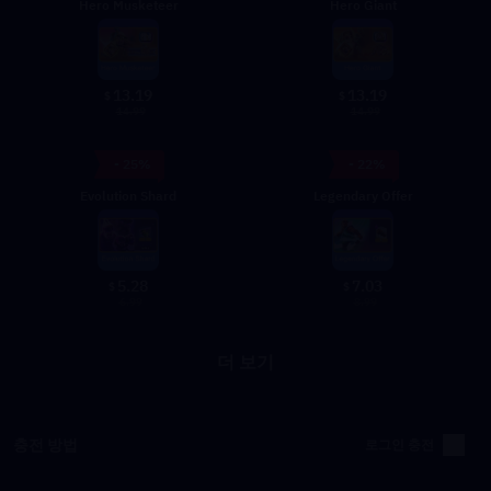
Hero Musketeer
Hero Giant
13.19
13.19
$
$
14.99
14.99
- 25%
- 22%
Evolution Shard
Legendary Offer
5.28
7.03
$
$
6.99
8.99
더 보기
충전 방법
로그인 충전