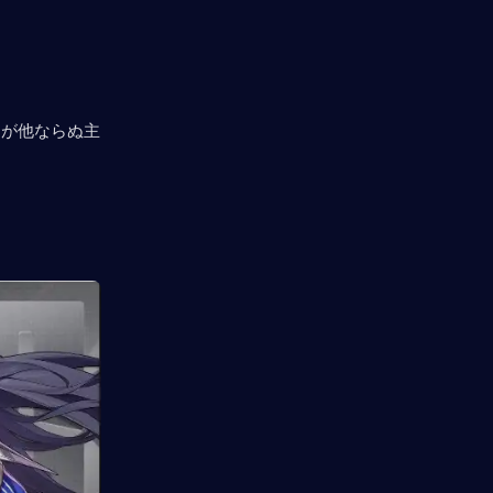
そが他ならぬ主