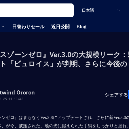
日本語
日替わりセール
近日公開
Blog
スゾーンゼロ』Ver.3.0の大規模リーク
ト「ピュロイス」が判明、さらに今後の
twind Ororon
シェアする
4-29 11:41:32
ンゼロ』はまもなくVer.2.8にアップデートされ、さらに新Ver.3.
ス
、が今、披露された。暁の光に鍛えられた手綱をしっかりと握れ