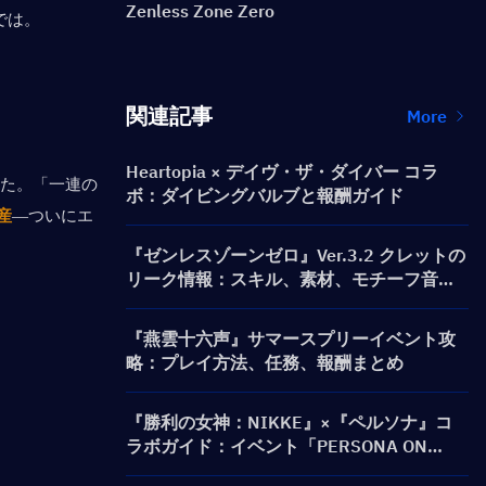
Zenless Zone Zero
では。
関連記事
More
Heartopia × デイヴ・ザ・ダイバー コラ
した。「一連の
ボ：ダイビングバルブと報酬ガイド
産
—ついにエ
『ゼンレスゾーンゼロ』Ver.3.2 クレットの
リーク情報：スキル、素材、モチーフ音動
機、心象映画
『燕雲十六声』サマースプリーイベント攻
略：プレイ方法、任務、報酬まとめ
『勝利の女神：NIKKE』×『ペルソナ』コ
ラボガイド：イベント「PERSONA ON
FRONTLINE」、キャラクター、募集（ガチ