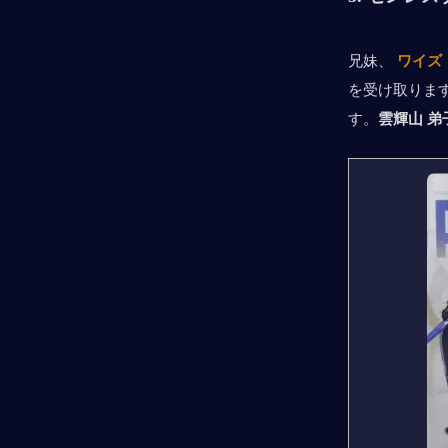
兄妹、 
ワイズ
を受け取りま
す。
雲輝山
弟