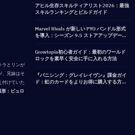
ャ）＆報酬まとめ
アヒル生存スキルティアリスト2026：最強
スキルランキングとビルドガイド
Marvel Rivals が新しい PYO バンドル形式
を導入：シーズン 9.5 ストアアップデート
でより賢く購入する方法
Growtopia初心者ガイド：最初のワールド
ロックを素早く安全に手に入れる方法
キラとリンが
が、兄妹はそ
『パニシング：グレイレイヴン』課金ガイ
ド：虹のカードをよりお得に購入する方法
え付けていた
は？
異形：ピュロ