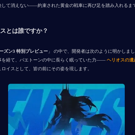
決して消えない——約束された黄金の戦車に再び足を踏み入れるま
スとは誰ですか？
 シーズン3 特別プレビュー
」 の中で、開発者は次のように明かしま
事を経て、パエトーンの中に長らく眠っていた力——
ヘリオスの遺
ュロイスとして、皆の前にその姿を現します。