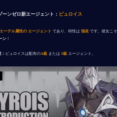
ゾーンゼロ
新エージェント：
ピュロイス
エーテル属性の エージェント
 であり、特性は 
強攻
 です。彼女こ
ーン
！
想：
ピュロイスは配布の
A級
 または 
S級
 エージェント。