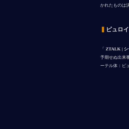
かれたものは
▍
ピュロイ
「 
ZTALK |
予期せぬ出来
ーテル体：ピ