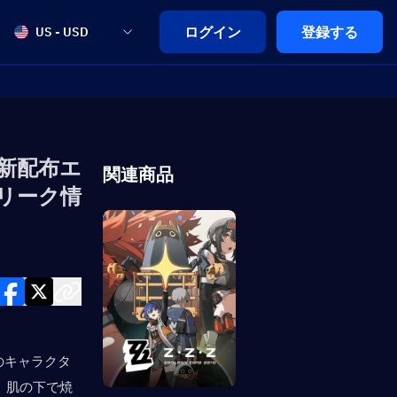
ログイン
登録する
US - USD
：新配布エ
関連商品
リーク情
0のキャラクタ
。肌の下で焼