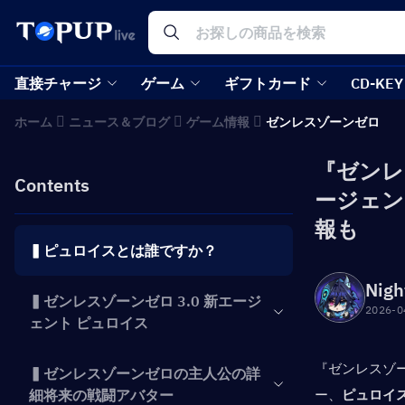
直接チャージ
ゲーム
ギフトカード
CD-KEY
ホーム
ニュース＆ブログ
ゲーム情報
ゼンレスゾーンゼロ
『ゼンレ
Contents
ージェン
報も
▍ピュロイスとは誰ですか？
Nigh
▍ゼンレスゾーンゼロ 3.0 新エージ
2026-0
ェント ピュロイス
『ゼンレスゾー
▍ゼンレスゾーンゼロの主人公の詳
細将来の戦闘アバター
ー、
ピュロイ