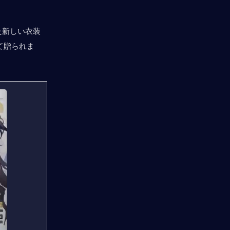
た新しい衣装
て贈られま