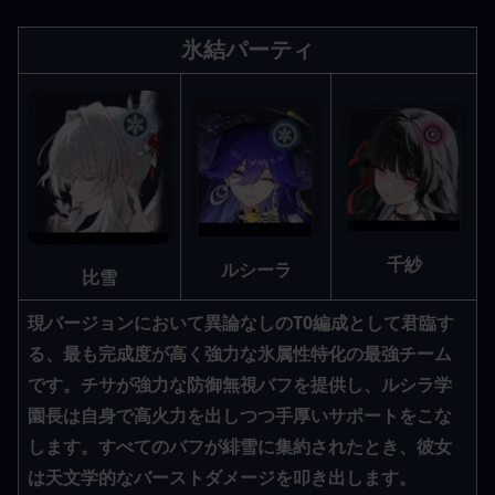
氷結パーティ
千紗
ルシーラ
比雪
現バージョンにおいて異論なしのT0編成として君臨す
る、最も完成度が高く強力な氷属性特化の最強チーム
です。チサが強力な防御無視バフを提供し、ルシラ学
園長は自身で高火力を出しつつ手厚いサポートをこな
します。すべてのバフが緋雪に集約されたとき、彼女
は天文学的なバーストダメージを叩き出します。