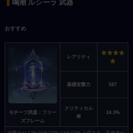
▍
鳴潮 ルシーラ 武器
おすすめ
⭐⭐⭐⭐
レアリティ
⭐
基礎攻撃力
587
クリティカル
モチーフ武器：フリー
24.3%
率
ズフレーム
攻撃力が 12%/15%/18%/21%/24% 上昇する。装備者が