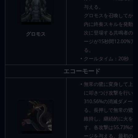
与える。
グロモスを召喚してから
内に終奏スキルを発動す
次に登場する共鳴者の冷
グロモス
ージが15秒間12.00%
る。
クールタイム：20秒
エコーモード
無常の鷺に変身して上昇
に叩きつけ攻撃を行い、
310.56%の消滅ダメー
る。長押しで無常の鷺の
維持し、継続的に火を吹
す。各攻撃は55.73%の
ージを与える。最初の攻