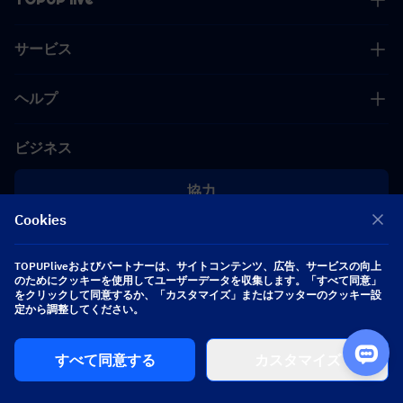
サービス
ヘルプ
ビジネス
協力
Cookies
[email protected]
[email protected]
TOPUPliveおよびパートナーは、サイトコンテンツ、広告、サービスの向上
のためにクッキーを使用してユーザーデータを収集します。「すべて同意」
をクリックして同意するか、「カスタマイズ」またはフッターのクッキー設
フォローする
定から調整してください。
すべて同意する
カスタマイズ
Copyright 2026 SEA WHALE TECHNOLOGY PTE.LTD. All Rights Reserved.