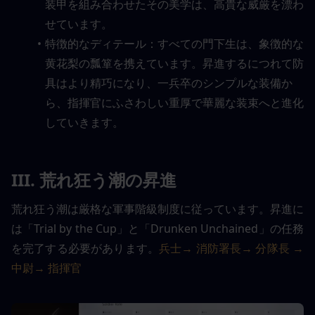
装甲を組み合わせたその美学は、高貴な威厳を漂わ
せています。
特徴的なディテール：すべての門下生は、象徴的な
黄花梨の瓢箪を携えています。昇進するにつれて防
具はより精巧になり、一兵卒のシンプルな装備か
ら、指揮官にふさわしい重厚で華麗な装束へと進化
していきます。
III. 荒れ狂う潮の昇進
荒れ狂う潮は厳格な軍事階級制度に従っています。昇進に
は「Trial by the Cup」と「Drunken Unchained」の任務
を完了する必要があります。
兵士→ 消防署長→ 分隊長 → 
中尉→ 指揮官