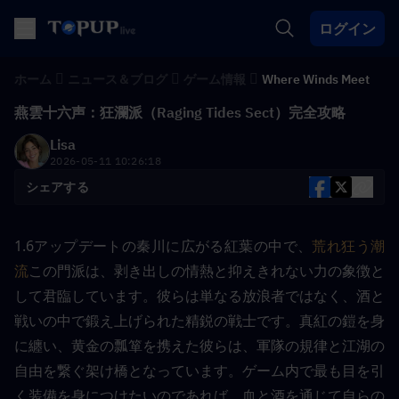
ログイン
ホーム
ニュース＆ブログ
ゲーム情報
Where Winds Meet
燕雲十六声：狂瀾派（Raging Tides Sect）完全攻略
Lisa
2026-05-11 10:26:18
シェアする
1.6アップデートの秦川に広がる紅葉の中で、
荒れ狂う潮
流
この門派は、剥き出しの情熱と抑えきれない力の象徴と
して君臨しています。彼らは単なる放浪者ではなく、酒と
戦いの中で鍛え上げられた精鋭の戦士です。真紅の鎧を身
に纏い、黄金の瓢箪を携えた彼らは、軍隊の規律と江湖の
自由を繋ぐ架け橋となっています。ゲーム内で最も目を引
く装備を身につけたいのであれば、血と酒を通じて自らの