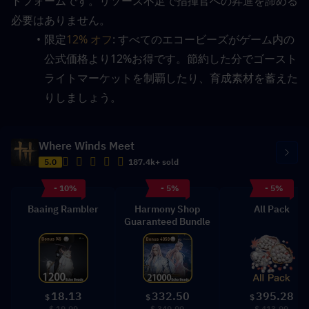
トフォームです。リソース不足で指揮官への昇進を諦める
必要はありません。
限定
12% オフ
: すべてのエコービーズがゲーム内の
公式価格より12%お得です。節約した分でゴースト
ライトマーケットを制覇したり、育成素材を蓄えた
りしましょう。
Where Winds Meet
5.0
187.4k+ sold
- 10%
- 5%
- 5%
Baaing Rambler
Harmony Shop
All Pack
Guaranteed Bundle
18.13
332.50
395.28
$
$
$
$ 19.99
$ 349.99
$ 413.99