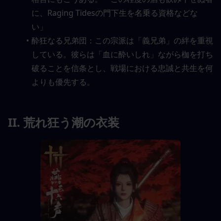
に、Raging Tidesの門下生を名乗る資格などな
い」
酔狂なる兄弟団：この宗派は「義兄弟」の絆を重視
している。彼らは「血に酔いしれ」ながら枷を打ち
破ることを信条とし、戦場における忠誠と共生を何
よりも優先する。
II. 荒れ狂う潮の衣装