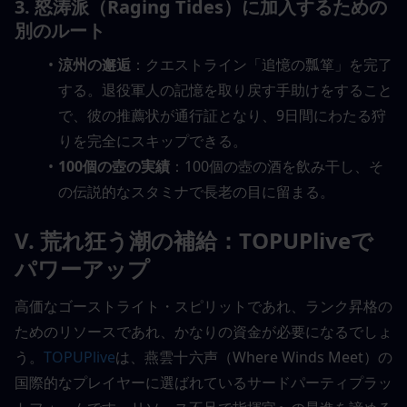
3. 怒涛派（Raging Tides）に加入するための
別のルート
涼州の邂逅
：クエストライン「追憶の瓢箪」を完了
する。退役軍人の記憶を取り戻す手助けをすること
で、彼の推薦状が通行証となり、9日間にわたる狩
りを完全にスキップできる。
100個の壺の実績
：100個の壺の酒を飲み干し、そ
の伝説的なスタミナで長老の目に留まる。
V. 荒れ狂う潮の補給：TOPUPliveで
パワーアップ
高価なゴーストライト・スピリットであれ、ランク昇格の
ためのリソースであれ、かなりの資金が必要になるでしょ
う。
TOPUPlive
は、燕雲十六声（Where Winds Meet）の
国際的なプレイヤーに選ばれているサードパーティプラッ