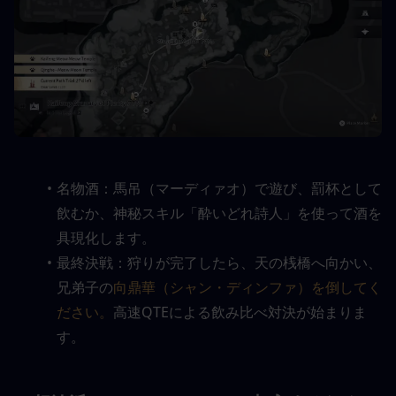
名物酒：馬吊（マーディァオ）で遊び、罰杯として
飲むか、神秘スキル「酔いどれ詩人」を使って酒を
具現化します。
最終決戦：狩りが完了したら、天の桟橋へ向かい、
兄弟子の
向鼎華（シャン・ディンファ）を倒してく
ださい。
高速QTEによる飲み比べ対決が始まりま
す。