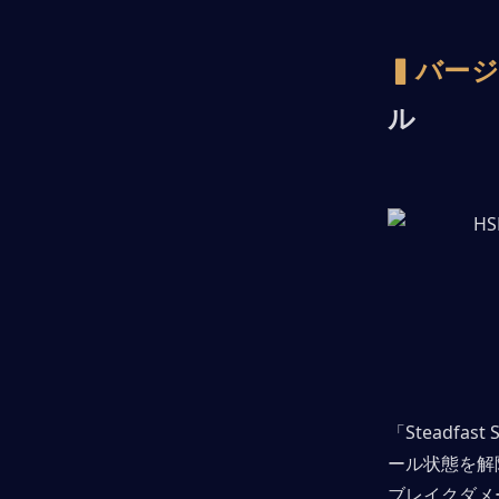
▍バージョ
ル
「Steadf
ール状態を解
ブレイクダメ