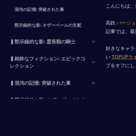
こんにちは、
混沌の記憶: 突破された巣
高鉄 
バージョン
黙示録的な影: ネザーベールの支配
記事では、最
▍黙示録的な影: 霊長類の騎士
好きなキャラ
い 
TOPUPラ
▍純粋なフィクション: エピックコ
プをオフにし
レクション
▍混沌の記憶: 突破された巣
▍黙示録的な影: ネザーヴェイルの
支配
▍結論