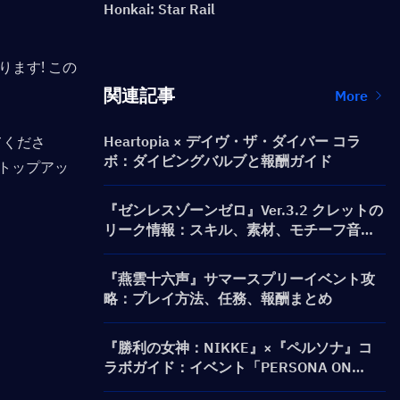
Honkai: Star Rail
ます! この
関連記事
More
てくださ
Heartopia × デイヴ・ザ・ダイバー コラ
ボ：ダイビングバルブと報酬ガイド
トップアッ
『ゼンレスゾーンゼロ』Ver.3.2 クレットの
リーク情報：スキル、素材、モチーフ音動
機、心象映画
『燕雲十六声』サマースプリーイベント攻
略：プレイ方法、任務、報酬まとめ
『勝利の女神：NIKKE』×『ペルソナ』コ
ラボガイド：イベント「PERSONA ON
FRONTLINE」、キャラクター、募集（ガチ