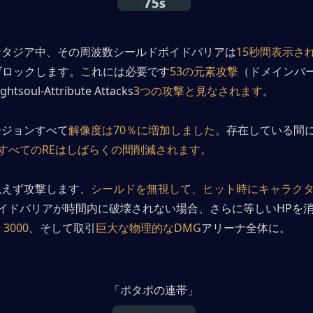
ンタジア中、その周波数シールドボイドバリアは
15秒間表示さ
ブロックします。これには必要です
53の元素攻撃
（ドメインバ
soul-Attribute Attacks
3つの攻撃と見なされます
。
ージョンすべて
解像度は70％に増加しました
。存在している間
すべてのREはしばらくの間削減されます。
絶えず攻撃します、
シールドを無視して、ヒット時にキャラクタ
イドバリアが時間内に破壊されない場合、さらに等しいHPを
 3000
、そして取引
巨大な物理的なDMG
アリーナ全体に。
「ポタポの連帯」