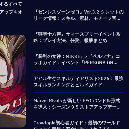
供するすべて
アップをオ
『ゼンレスゾーンゼロ』Ver.3.2 クレットの
リーク情報：スキル、素材、モチーフ音動
機、心象映画
『燕雲十六声』サマースプリーイベント攻
略：プレイ方法、任務、報酬まとめ
『勝利の女神：NIKKE』×『ペルソナ』コ
ラボガイド：イベント「PERSONA ON
FRONTLINE」、キャラクター、募集（ガチ
ャ）＆報酬まとめ
アヒル生存スキルティアリスト2026：最強
スキルランキングとビルドガイド
Marvel Rivals が新しい PYO バンドル形式
を導入：シーズン 9.5 ストアアップデート
でより賢く購入する方法
Growtopia初心者ガイド：最初のワールド