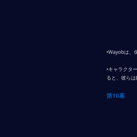
•Wayob
•キャラクタ
ると、彼らは
第10幕