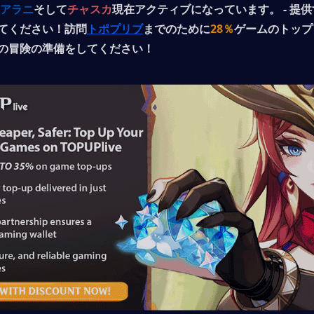
アラニ
そして
チャスカ
現在アクティブになっています。 - 提
てください！訪問
トポプリブ
までのために
28％
ゲームのトップ
の冒険の準備をしてください！