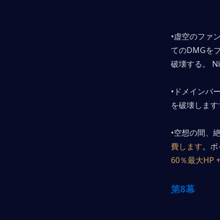
•虚空のファ
てのDMGを
破壊する。 Night
•ドメインバ
を破壊します
•空想の間、
費します
。ボ
60％最大HP +
第8幕