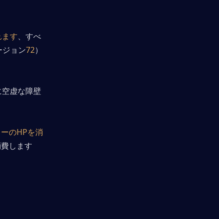
れます
、すべ
ージョン
72
）
に空虚な障壁
ーのHPを消
消費します