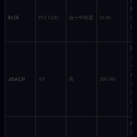
装
9x19
PST GZH
低〜中程度
50-80
ゲ
し
で
貫
く
ー
た
AP
高
200-300
.45ACP
す
ル
に
る
肉
ジ