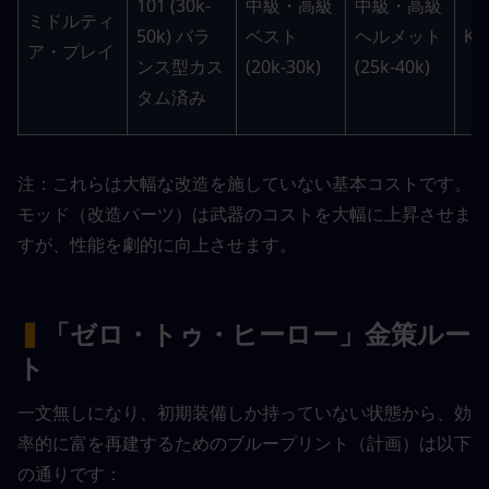
101 (30k-
中級・高級
中級・高級
ミドルティ
50k) バラ
ベスト 
ヘルメット 
K6-
ア・プレイ
ンス型カス
(20k-30k)
(25k-40k)
タム済み
注：これらは大幅な改造を施していない基本コストです。
モッド（改造パーツ）は武器のコストを大幅に上昇させま
すが、性能を劇的に向上させます。
▍
「ゼロ・トゥ・ヒーロー」金策ルー
ト
一文無しになり、初期装備しか持っていない状態から、効
率的に富を再建するためのブループリント（計画）は以下
の通りです：