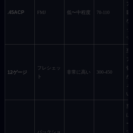
ア
.45ACP
FMJ
低〜中程度
70-110
装
な
ッ
て
至
ア
フレシェッ
切
非常に高い
300-450
12ゲージ
ト
が
メ
い
至
は
ー
バックショ
て