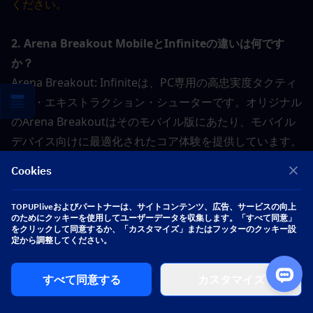
ください。
2. Arena Breakout MobileとInfiniteの違いは何です
か？
Arena Breakout: Infiniteは、PC専用の高忠実度タクティ
カル・エキストラクション・シューターです。オリジナル
のArena Breakoutはそのモバイル版にあたり、モバイル
デバイス向けに最適化されたコア体験を提供しています。
Cookies
3. ゲーム内マップなしでプレイするのは現実的ですか？
はい、その通りです。このゲームは、経験と周囲への意識
TOPUPliveおよびパートナーは、サイトコンテンツ、広告、サービスの向上
を通じてプレイヤーがマップを覚えることを推奨していま
のためにクッキーを使用してユーザーデータを収集します。「すべて同意」
をクリックして同意するか、「カスタマイズ」またはフッターのクッキー設
す。コミュニティのリソースを活用し、ガイド動画を視聴
定から調整してください。
し、主要なランドマークを暗記しましょう。時間が経て
ば、マップの知識は自然と身に付くはずです。
すべて同意する
カスタマイズ