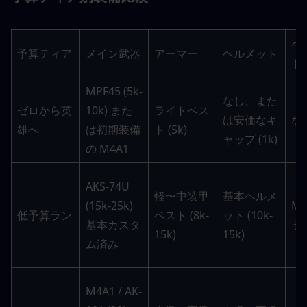
ヘ
予算ティア
メイン武器
アーマー
ヘルメット
ト
MPF45 (5k-
なし、また
ゼロから英
10k) また
ライトベス
は安価なキ
な
雄へ
は初期装備
ト (5k)
ャップ (1k)
の M4A1
AKS-74U 
軽〜中装甲
基本ヘルメ
(15k-25k) 
M
低予算ラン
ベスト (8k-
ット (10k-
基本カスタ
セッ
15k)
15k)
ム済み
M4A1 / AK-