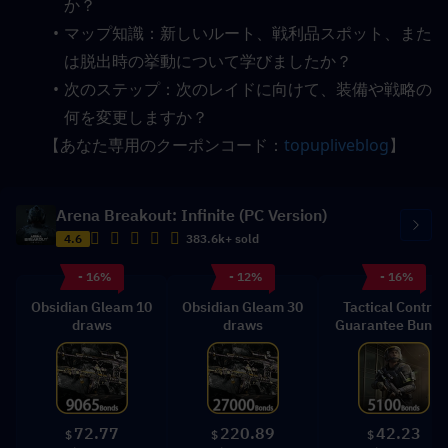
か？
マップ知識：新しいルート、戦利品スポット、また
は脱出時の挙動について学びましたか？
次のステップ：次のレイドに向けて、装備や戦略の
何を変更しますか？
【あなた専用のクーポンコード：
topupliveblog
】
Arena Breakout: Infinite (PC Version)
4.6
383.6k+ sold
- 16%
- 12%
- 16%
Obsidian Gleam 10
Obsidian Gleam 30
Tactical Control
draws
draws
Guarantee Bundl
72.77
220.89
42.23
$
$
$