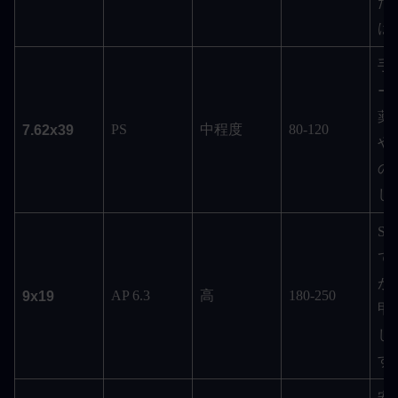
だ
は
手
ー
薬
PS
中程度
80-120
7.62x39
や
の
し
S
て
が
AP 6.3
高
180-250
9x19
甲
し
す
安