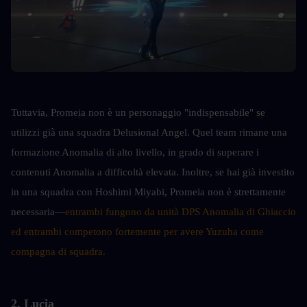
Tuttavia, Promeia non è un personaggio "indispensabile" se 
utilizzi già una squadra Delusional Angel. Quel team rimane una 
formazione Anomalia di alto livello, in grado di superare i 
contenuti Anomalia a difficoltà elevata. Inoltre, se hai già investito 
in una squadra con Hoshimi Miyabi, Promeia non è strettamente 
necessaria—
entrambi fungono da unità DPS Anomalia di Ghiaccio 
ed entrambi competono fortemente per avere Yuzuha come 
compagna di squadra.
2. Lucia