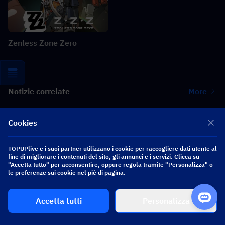
Zenless Zone Zero
Notizie correlate
More
Collaborazione Heartopia × Dave the Diver: Guida alle valvole
Cookies
subacquee e alle ricompense
TOPUPlive e i suoi partner utilizzano i cookie per raccogliere dati utente al
Zenless Zone Zero 3.2 Claret Leak: Kit, Materiali, W-Engine
fine di migliorare i contenuti del sito, gli annunci e i servizi. Clicca su
Signature e Mindscape Cinema
"Accetta tutto" per acconsentire, oppure regola tramite "Personalizza" o
le preferenze sui cookie nel piè di pagina.
Guida all'evento Summer Spree di Where Winds Meet:
gameplay, missioni e ricompense
Accetta tutti
Personalizza
Guida alla collaborazione GODDESS OF VICTORY: NIKKE ×