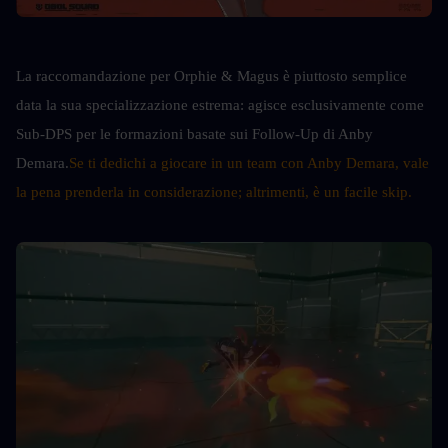
La raccomandazione per Orphie & Magus è piuttosto semplice 
data la sua specializzazione estrema: agisce esclusivamente come 
Sub-DPS per le formazioni basate sui Follow-Up di Anby 
Demara.
Se ti dedichi a giocare in un team con Anby Demara, vale 
la pena prenderla in considerazione; altrimenti, è un facile skip.