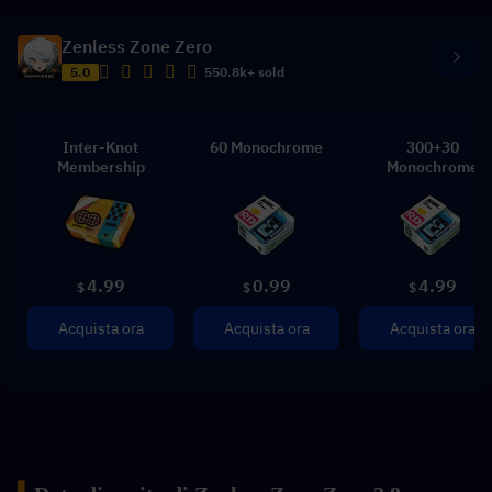
Zenless Zone Zero
5.0
550.8k+ sold
Inter-Knot
60 Monochrome
300+30
Membership
Monochrome
4.99
0.99
4.99
$
$
$
Acquista ora
Acquista ora
Acquista ora