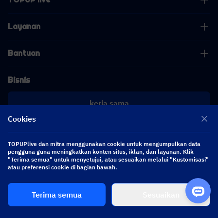
Layanan
Bantuan
Bisnis
kerja sama
Cookies
[email protected]
[email protected]
TOPUPlive dan mitra menggunakan cookie untuk mengumpulkan data
pengguna guna meningkatkan konten situs, iklan, dan layanan. Klik
"Terima semua" untuk menyetujui, atau sesuaikan melalui "Kustomisasi"
Ikuti kami
atau preferensi cookie di bagian bawah.
Terima semua
Sesuaikan
Copyright 2026 SEA WHALE TECHNOLOGY PTE.LTD. All Rights Reserved.