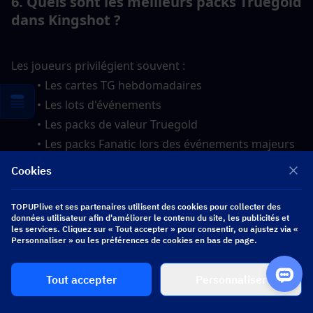
6. Quels sont les meilleurs packs Truegold 
dans Kingshot ?
Les joueurs privilégient souvent :
Les cartes TG hebdomadaires
Les lots d'événements
Les packs de valeur Truegold
Les packs Fanatic lors des événements majeurs
Cookies
La meilleure valeur dépend généralement de 
l'efficacité du TG par dollar et du moment de 
TOPUPlive et ses partenaires utilisent des cookies pour collecter des
données utilisateur afin d'améliorer le contenu du site, les publicités et
l'événement.
les services. Cliquez sur « Tout accepter » pour consentir, ou ajustez via «
Personnaliser » ou les préférences de cookies en bas de page.
7. 
Quelle est l'importance de l'Or Pur 
Tout accepter
Personnaliser
dans Kingshot ?