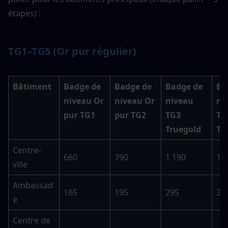
étapes) :
TG1–TG5 (Or pur régulier)
Bâtiment
Badge de 
Badge de 
Badge de 
Ba
niveau Or 
niveau Or 
niveau 
ni
pur TG1
pur TG2
TG3 
TG4
Truegold
Tr
Centre-
660
790
1 190
1 
ville
Ambassad
165
195
295
35
e
Centre de 