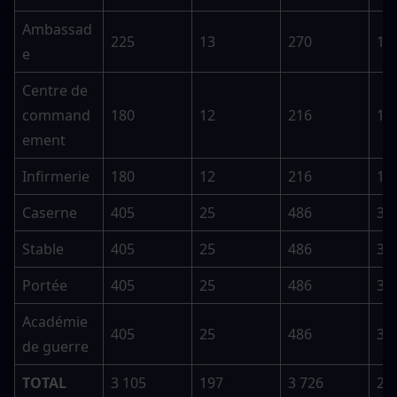
Ambassad
225
13
270
19
e
Centre de 
command
180
12
216
18
ement
Infirmerie
180
12
216
18
Caserne
405
25
486
37
Stable
405
25
486
37
Portée
405
25
486
37
Académie 
405
25
486
37
de guerre
TOTAL
3 105
197
3 726
29