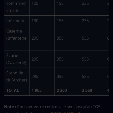
command
125
155
235
28
ement
Infirmerie
130
155
235
28
Caserne 
(Infanterie
295
355
535
63
)
Écurie 
295
355
535
63
(Cavalerie)
Stand de 
295
355
535
63
tir (Archer)
TOTAL
1 965
2 360
3 560
4 
Note : 
Pousser votre centre-ville seul jusqu'au TG5 