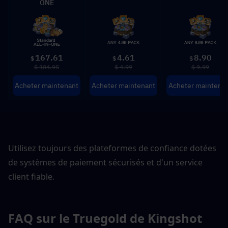
ONE
167.61
4.61
8.90
$
$
$
$ 184.95
$ 4.99
$ 9.99
Acheter maintenant
Acheter maintenant
Acheter maintena
Utilisez toujours des plateformes de confiance dotées 
de systèmes de paiement sécurisés et d'un service 
client fiable.
FAQ sur le Truegold de Kingshot