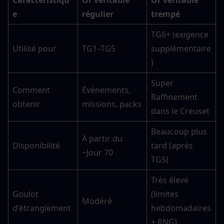
Caractéristiqu
Or véritable 
Or véritable 
e
régulier
trempé
TG6+ (exigence 
Utilisé pour
TG1–TG5
supplémentaire
)
Super 
Comment 
Événements, 
Raffinement 
obtenir
missions, packs
dans le Creuset
Beaucoup plus 
À partir du 
Disponibilité
tard (après 
~Jour 70
TG5)
Très élevé 
Goulot 
(limites 
Modéré
d'étranglement
hebdomadaires 
+ RNG)