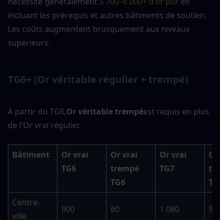
nécessite généralement 
5 700–6 000+ d'or pur 
en 
incluant les prérequis et autres bâtiments de soutien. 
Les coûts augmentent brusquement aux niveaux 
supérieurs.
TG6+ (Or véritable régulier + trempé)
À partir du TG6,
Or véritable trempé
est requis en plus 
de l'Or vrai régulier.
Bâtiment
Or vrai 
Or vrai 
Or vrai 
Or 
TG6
trempé 
TG7
tr
TG6
TG
Centre-
900
60
1 080
90
ville