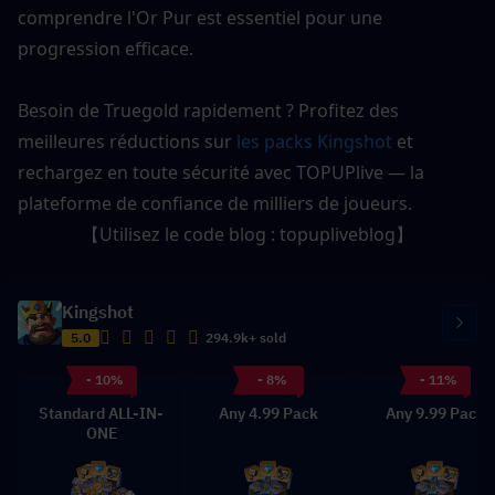
comprendre l'Or Pur est essentiel pour une 
progression efficace.
Besoin de Truegold rapidement ? Profitez des 
meilleures réductions sur
 les packs Kingshot
 et 
rechargez en toute sécurité avec TOPUPlive — la 
plateforme de confiance de milliers de joueurs.
【Utilisez le code blog : 
topupliveblog
】
Kingshot
5.0
294.9k+ sold
- 10%
- 8%
- 11%
Standard ALL-IN-
Any 4.99 Pack
Any 9.99 Pack
ONE