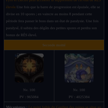
Pyro et Électro peut accélérer la suppression de cet état de RÉS 
élevée.
Une fois que la barre de progression est épuisée, elle se 
divise en 10 spores ; en vaincre au moins 8 pendant cette 
période fera passer le boss dans un état de paralysie. Une fois 
paralysé, il subira des dégâts des petites spores et perdra son 
bonus de RÉS élevé.
Seconde moitié
Nv. 100
Nv. 100
PV : 965084
PV : 4025384
Mécanismes : 
Le point faible du Gardien des ruines se situe au 