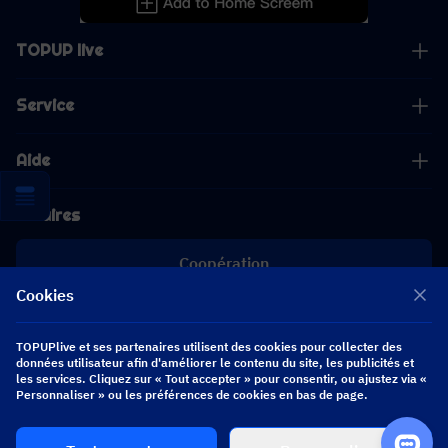
TOPUP live
Service
Aide
Affaires
Coopération
Cookies
[email protected]
[email protected]
TOPUPlive et ses partenaires utilisent des cookies pour collecter des
données utilisateur afin d'améliorer le contenu du site, les publicités et
les services. Cliquez sur « Tout accepter » pour consentir, ou ajustez via «
Suivez-nous
Personnaliser » ou les préférences de cookies en bas de page.