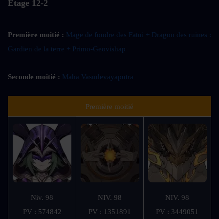
Étage 12-2
Première moitié :
Mage de foudre des Fatui + Dragon des ruines : 
Gardien de la terre + Primo-Geovishap
Seconde moitié : 
Maha Vasudevayaputra
Première moitié
Niv. 98
NIV. 98
NIV. 98
PV : 574842
PV : 1351891
PV : 3449051