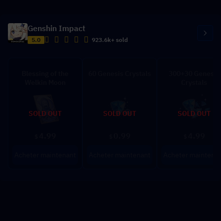
Genshin Impact
5.0
923.6k+ sold
Blessing of the
60 Genesis Crystals
300+30 Genesis
Welkin Moon
Crystals
SOLD OUT
SOLD OUT
SOLD OUT
4.99
0.99
4.99
$
$
$
Acheter maintenant
Acheter maintenant
Acheter maintena