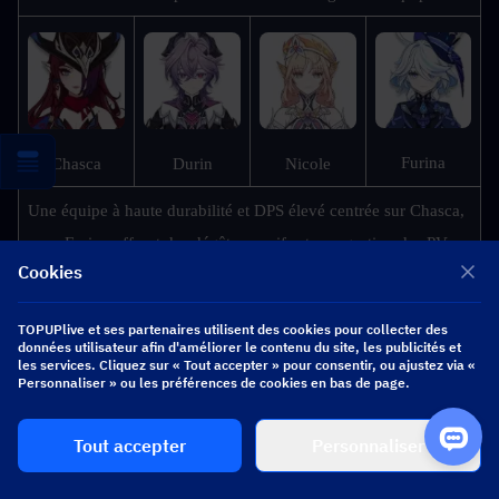
Furina
Chasca
Durin
Nicole
Une équipe à haute durabilité et DPS élevé centrée sur Chasca, 
avec Furina offrant des dégâts massifs et une gestion des PV 
Cookies
pour toute l'équipe, les bonus d'ATQ et le bouclier de Nicole, 
ainsi que les attaques coordonnées de Durin pour amplifier le 
TOPUPlive et ses partenaires utilisent des cookies pour collecter des
rendement global de l'équipe.
données utilisateur afin d'améliorer le contenu du site, les publicités et
les services. Cliquez sur « Tout accepter » pour consentir, ou ajustez via «
Personnaliser » ou les préférences de cookies en bas de page.
Tout accepter
Personnaliser
▍
Conclusion