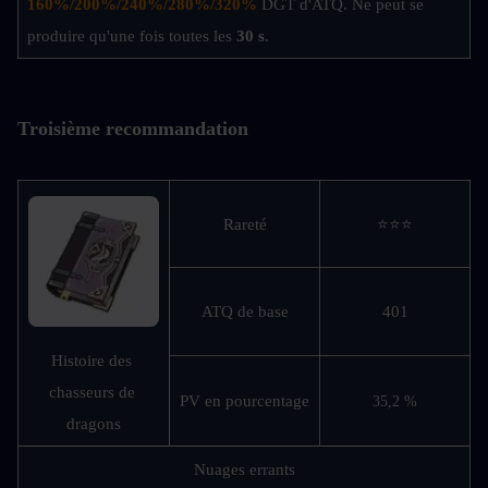
160%/200%/240%/280%/320%
DGT d'ATQ. Ne peut se 
produire qu'une fois toutes les 
30 s
.
Troisième recommandation
Rareté
⭐⭐⭐
ATQ de base
401
Histoire des 
chasseurs de 
PV en pourcentage
35,2 %
dragons
Nuages errants