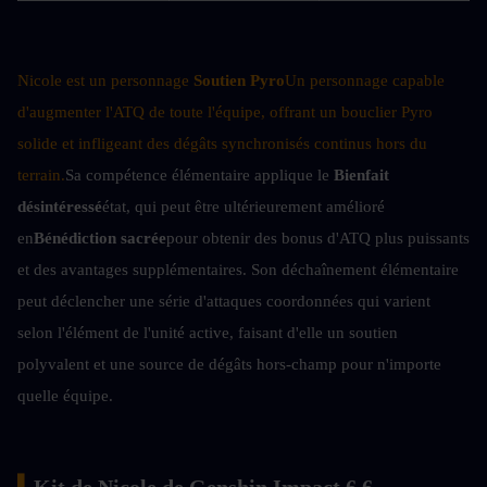
Nicole est un personnage 
Soutien Pyro
Un personnage capable 
d'augmenter l'ATQ de toute l'équipe, offrant un bouclier Pyro 
solide et infligeant des dégâts synchronisés continus hors du 
terrain.
Sa compétence élémentaire applique le 
Bienfait 
désintéressé
état, qui peut être ultérieurement amélioré 
en
Bénédiction sacrée
pour obtenir des bonus d'ATQ plus puissants 
et des avantages supplémentaires. Son déchaînement élémentaire 
peut déclencher une série d'attaques coordonnées qui varient 
selon l'élément de l'unité active, faisant d'elle un soutien 
polyvalent et une source de dégâts hors-champ pour n'importe 
quelle équipe.
▍
Kit de Nicole de Genshin Impact 6.6