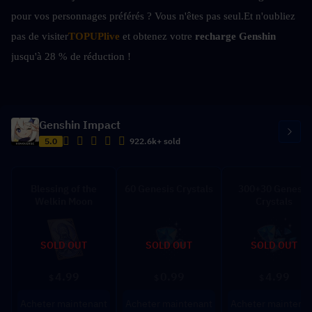
pour vos personnages préférés ? Vous n'êtes pas seul.
Et n'oubliez 
pas de visiter
TOPUPlive
 et obtenez votre 
recharge Genshin 
jusqu'à 28 % de réduction !
Genshin Impact
5.0
922.6k+ sold
Blessing of the
60 Genesis Crystals
300+30 Genesis
Welkin Moon
Crystals
SOLD OUT
SOLD OUT
SOLD OUT
4.99
0.99
4.99
$
$
$
Acheter maintenant
Acheter maintenant
Acheter maintena