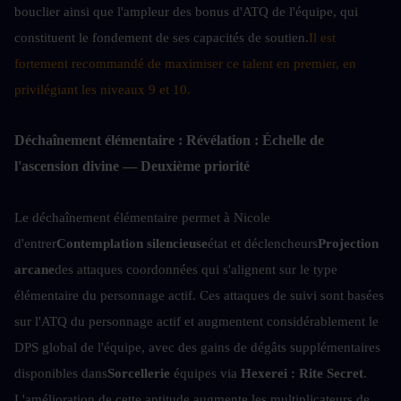
bouclier ainsi que l'ampleur des bonus d'ATQ de l'équipe, qui 
constituent le fondement de ses capacités de soutien.
Il est 
fortement recommandé de maximiser ce talent en premier, en 
privilégiant les niveaux 9 et 10.
Déchaînement élémentaire : Révélation : Échelle de 
l'ascension divine — Deuxième priorité
Le déchaînement élémentaire permet à Nicole 
d'entrer
Contemplation silencieuse
état et déclencheurs
Projection 
arcane
des attaques coordonnées qui s'alignent sur le type 
élémentaire du personnage actif. Ces attaques de suivi sont basées 
sur l'ATQ du personnage actif et augmentent considérablement le 
DPS global de l'équipe, avec des gains de dégâts supplémentaires 
disponibles dans
Sorcellerie
 équipes via 
Hexerei : Rite Secret
. 
L'amélioration de cette aptitude augmente les multiplicateurs de 