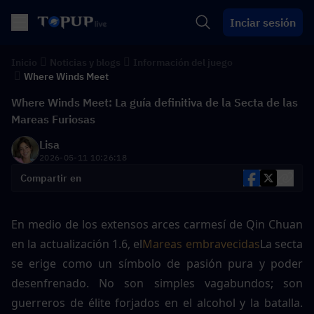
Inciar sesión
Inicio
Noticias y blogs
Información del juego
Where Winds Meet
Where Winds Meet: La guía definitiva de la Secta de las
Mareas Furiosas
Lisa
2026-05-11 10:26:18
Compartir en
En medio de los extensos arces carmesí de Qin Chuan 
en la actualización 1.6, el
Mareas embravecidas
La secta 
se erige como un símbolo de pasión pura y poder 
desenfrenado. No son simples vagabundos; son 
guerreros de élite forjados en el alcohol y la batalla. 