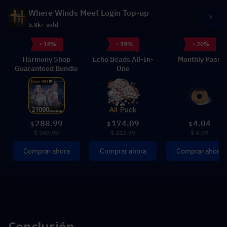
Where Winds Meet Login Top-up
5.8k+ sold
- 18%
- 19%
- 20%
Harmony Shop
Echo Beads All-In-
Monthly Pass
Guaranteed Bundle
One
288.99
174.09
4.04
$
$
$
$ 349.99
$ 213.99
$ 4.99
Comprar ahora
Comprar ahora
Comprar ahora
Conclusión