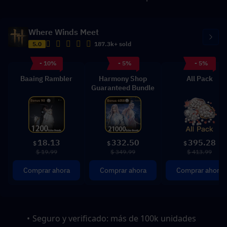
Where Winds Meet
5.0
187.3k+ sold
- 10%
- 5%
- 5%
Baaing Rambler
Harmony Shop
All Pack
Guaranteed Bundle
18.13
332.50
395.28
$
$
$
$ 19.99
$ 349.99
$ 413.99
Comprar ahora
Comprar ahora
Comprar ahora
Seguro y verificado: más de 100k unidades 