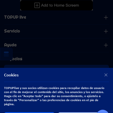
TOPUP live
Servicio
Ayuda
Negocios
Cooperación
Cookies
[email protected]
TOPUPlive y sus socios utilizan cookies para recopilar datos de usuario
[email protected]
con el fin de mejorar el contenido del sitio, los anuncios y los servicios.
Haga clic en "Aceptar todo" para dar su consentimiento, o ajústelo a
través de "Personalizar" o las preferencias de cookies en el pie de
página.
Síguenos