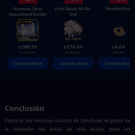
Harmony Shop
Echo Beads All-In-
Monthly Pass
Guaranteed Bundle
One
288.99
174.09
4.04
$
$
$
$ 349.99
$ 213.99
$ 4.99
Comprar ahora
Comprar ahora
Comprar ahora
Conclusión
Explorar los rincones ocultos de Qinchuan es parte de 
la diversión del estilo de vida wuxia, pero un 