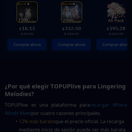
18.13
332.50
395.28
$
$
$
$ 19.99
$ 349.99
$ 413.99
Comprar ahora
Comprar ahora
Comprar ahora
¿Por qué elegir TOPUPlive para Lingering 
Melodies?
TOPUPlive es una plataforma
para
recargar
 Where 
Winds Meet
por cuatro razones principales.
12% más barato
que el precio oficial. La recarga 
mediante inicio de sesión puede ser más barata.