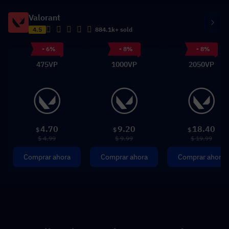
Valorant
4.5
884.1k+ sold
- 6%
- 8%
- 8%
475VP
1000VP
2050VP
4.70
9.20
18.40
$
$
$
$ 4.99
$ 9.99
$ 19.99
Comprar ahora
Comprar ahora
Comprar ahora