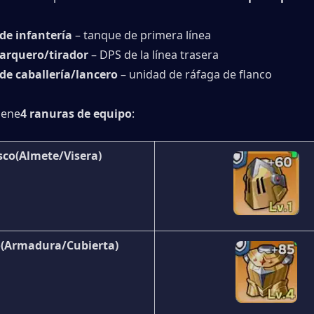
de infantería
 – tanque de primera línea
arquero/tirador
 – DPS de la línea trasera
de caballería/lancero
 – unidad de ráfaga de flanco
iene
4 ranuras de equipo
:
sco
(Almete/Visera)
o
(Armadura/Cubierta)