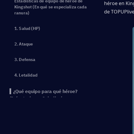
Estadísticas de equipo de héroe de
héroe en Kin
Kingshot (En qué se especializa cada
de TOPUPlive
ranura)
1. Salud (HP)
2. Ataque
3. Defensa
4. Letalidad
▍¿Qué equipo para qué héroe?
(Infantería vs. Caballería vs.
Arquero)
▍Estrategia de mejora de equipo
de héroe: ¿Qué debería mejorar