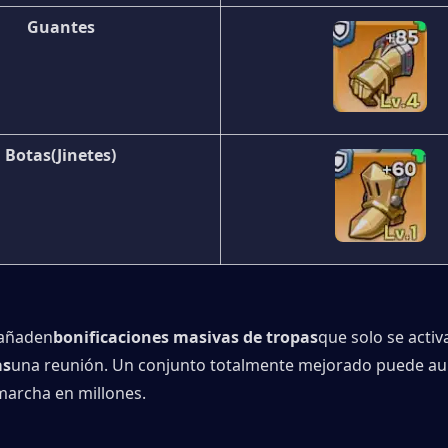
Guantes
Botas
(Jinetes)
 añaden
bonificaciones masivas de tropas
que solo se activa
as
una reunión. Un conjunto totalmente mejorado puede aum
marcha en millones.