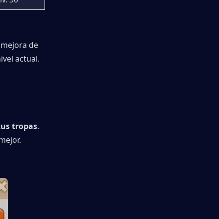
 mejora de 
vel actual.
tus tropas
. 
mejor.