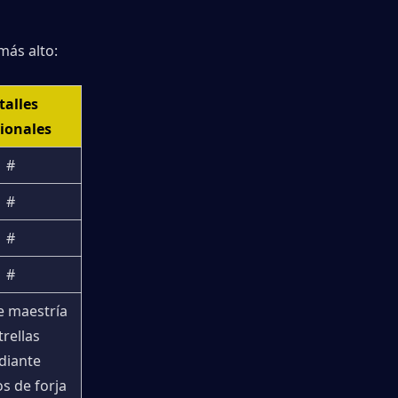
más alto:
alles 
ionales
#
#
#
#
e maestría 
trellas 
iante 
s de forja 