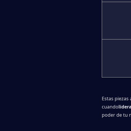
Estas piezas
cuando
lider
poder de tu 