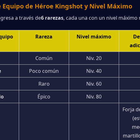
e Equipo de Héroe Kingshot y Nivel Máximo
ogresa a través de
6 rarezas
, cada una con un nivel máximo 
Equipo
Rareza
Nivel máximo
Det
adic
Común
Niv. 20
e
Poco común
Niv. 40
Raro
Niv. 60
do
Épico
Niv. 80
Forja d
(es
med
martillo