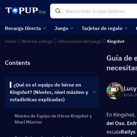
Recarga Directa
Juego
Tarjetas de regalo
Inicio
Noticias y blogs
Información del juego
Kingshot
Guía de 
Contents
necesita
▍¿Qué es el equipo de héroe en
Lucy
Kingshot? (Niveles, nivel máximo y
2026-0
estadísticas explicadas)
En Kingshot,
Niveles de Equipo de Héroe Kingshot y
Nivel Máximo
del Oso
, 
Enf
escala
Rallys