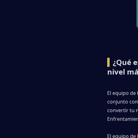
primero en Kingshot?
▍Cómo mejorar el equipo de héroe
en Kingshot (Guía paso a paso)
▍Consejos profesionales y errores
comunes al mejorar el equipo de
héroe de Kingshot
▍
¿Qué e
nivel má
▍Acelera con TOPUPlive (Recargas
seguras de Kingshot)
El equipo de
▍Preguntas frecuentes sobre el
conjunto com
equipamiento de héroe de
convertir tu 
Kingshot
Enfrentamien
El equipo de 