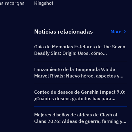
s recargas 
Kingshot
Noticias relacionadas
More
Guía de Memorias Estelares de The Seven
Deadly Sins: Origin: Usos, cómo
obtenerlas y mejores consejos de gasto
Lanzamiento de la Temporada 9.5 de
Marvel Rivals: Nuevo héroe, aspectos y
cambios del parche
Conteo de deseos de Genshin Impact 7.0:
¿Cuántos deseos gratuitos hay para
Odette?
Mejores diseños de aldeas de Clash of
Clans 2026: Aldeas de guerra, farming y
anti 3 estrellas de TH12 a TH18