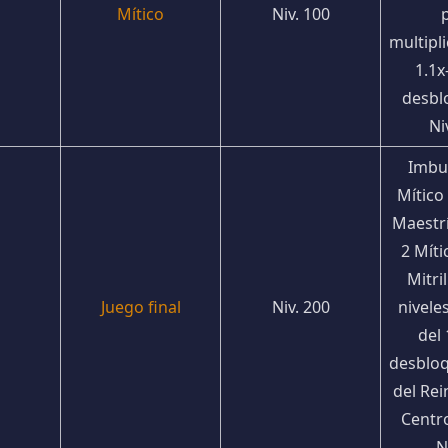
Mítico
Niv. 100
p
multipl
1.1x
desbl
Ni
Imbui
Mítico 
Maestría
2 Mític
Mitril
Juego final
Niv. 200
nivele
del 
desbloq
del Rein
Centr
N