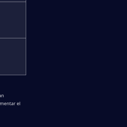
n 
entar el 