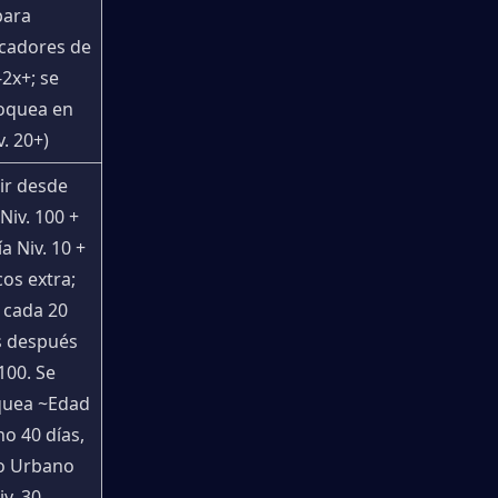
ara 
icadores de 
-2x+; se 
oquea en 
v. 20+)
r desde 
Niv. 100 + 
 Niv. 10 + 
os extra; 
 cada 20 
s después 
100. Se 
uea ~Edad 
o 40 días, 
o Urbano 
iv. 30