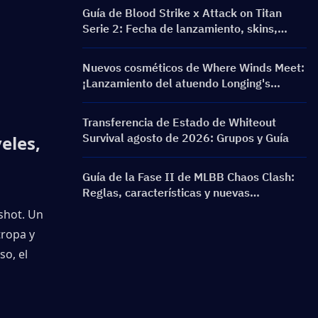
Guía de Blood Strike x Attack on Titan
Serie 2: Fecha de lanzamiento, skins,
recompensas y evento de recarga
Nuevos cosméticos de Where Winds Meet:
¡Lanzamiento del atuendo Longing's
Refrain y el aspecto de arma Silent Voice:
Crest Aria!
Transferencia de Estado de Whiteout
Survival agosto de 2026: Grupos y Guía
les, 
Guía de la Fase II de MLBB Chaos Clash:
Reglas, características y nuevas
actualizaciones
hot. Un 
ropa y 
o, el 