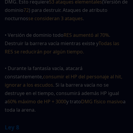
DMG. Esto requiere
53 ataques elementales
(Versión de 
dominio
72
) para destruir. Ataques de atributo 
nocturnos
se consideran 3 ataques
.
• Versión de dominio todo
RES aumentó al 70%
. 
Destruir la barrera vacía mientras existe y
Todas las 
RES se reducirán por algún tiempo.
• Durante la fantasía vacía, atacará 
constantemente,
consumir el HP del personaje al hit, 
ignorar a los escudos
. Si la barrera vacía no se 
destruye en el tiempo, consumirá además HP igual 
a
60% máximo de HP + 3000
y trato
DMG físico masivo
a 
toda la arena.
Ley 8