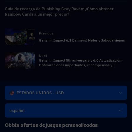
Guía de recarga de Punishing Gray Raven: ¿Cómo obtener
Rainbow Cards a un mejor precio?
Previous
Genshin Impact 6.1 Banners: Nefer y Jahoda vienen
Next
Genshin Impact 5th aniversary y 6.0 Actualización:
Optimizaciones importantes, recompensas y
Nordklay Story revelaron
ESTADOS UNIDOS - USD
español
Obtén ofertas de juegos personalizadas