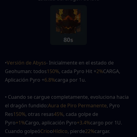
•
Versión de Abyss
- Inicialmente en el estado de 
Geohuman: todos
150%
, cada Pyro Hit +
2%
CARGA, 
Aplicación Pyro +
6.8%
carga por 1u.
• Cuando se cargue completamente, evoluciona hacia 
el dragón fundido:
Aura de Piro Permanente
, Pyro 
Res
150%
, otras resas
45%
, cada golpe de 
Pyro
+1%
Cargo, aplicación Pyro
+3.4%
cargo por
1U. 
Cuando golpeó
Crio
o
Hídico
, pierde
22%
cargar.