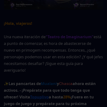
¡Hola, viajeros!
Una nueva iteración de
"Teatro de Imaginarium"
está 
a punto de comenzar, es hora de abastecerse de 
nuevo en primogem recompensas. Entonces, ¿qué 
personajes podemos usar en esta edición? ¿Y qué jefes 
necesitamos desafiar? ¡Sigue esta guía para 
averiguarlo!
✨
Las pancartas de
Mualani
y
Chasca
ahora están 
activos. - ¡Prepárate para que todo tenga que 
ofrecer! Visita
Topuplivo
a hasta
28%
¡Fuera en tu 
juego de juego y prepárate para tu próxima 