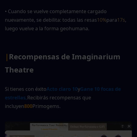
• Cuando se vuelve completamente cargado 
nuevamente, se debilita: todas las resas
10%
para
17s
, 
luego vuelve a la forma geohumana.
|
Recompensas de Imaginarium 
Theatre
Si tienes con éxito
Acto claro 10
y
Gane 10 focas de 
estrellas,
Recibirás recompensas que 
incluyen
800
Primogems.