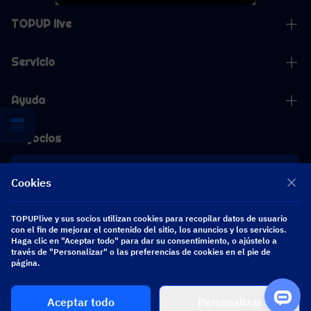
TOPUP live
Servicio
Ayuda
Negocios
Cooperación
Cookies
[email protected]
TOPUPlive y sus socios utilizan cookies para recopilar datos de usuario
[email protected]
con el fin de mejorar el contenido del sitio, los anuncios y los servicios.
Haga clic en "Aceptar todo" para dar su consentimiento, o ajústelo a
través de "Personalizar" o las preferencias de cookies en el pie de
Síguenos
página.
Aceptar todo
Personalizar
Copyright 2026 SEA WHALE TECHNOLOGY PTE.LTD. All Rights Reserved.