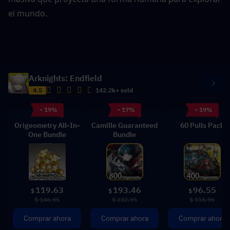
el mundo.
Arknights: Endfield
4.5
142.2k+ sold
- 19%
- 17%
- 19%
Origeometry All-In-
Camille Guaranteed
60 Pulls Pack
One Bundle
Bundle
119.63
193.46
96.55
$
$
$
$ 146.95
$ 232.95
$ 118.96
Comprar ahora
Comprar ahora
Comprar ahora