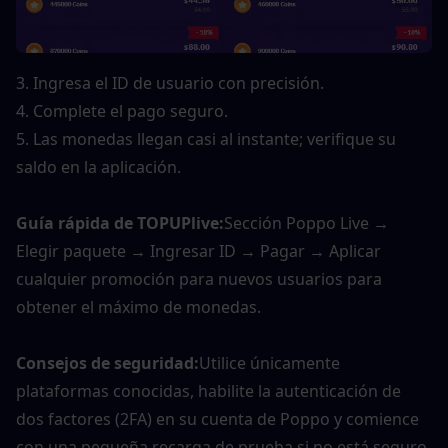
3. Ingresa el ID de usuario con precisión.
4. Complete el pago seguro.
5. Las monedas llegan casi al instante; verifique su 
saldo en la aplicación.
Guía rápida de TOPUPlive:
Sección Poppo Live → 
Elegir paquete → Ingresar ID → Pagar → Aplicar 
cualquier promoción para nuevos usuarios para 
obtener el máximo de monedas.
Consejos de seguridad:
Utilice únicamente 
plataformas conocidas, habilite la autenticación de 
dos factores (2FA) en su cuenta de Poppo y comience 
con una pequeña recarga de prueba si no está seguro.