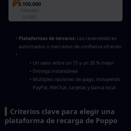
Plataformas de terceros
: Los revendedores 
autorizados o mercados de confianza ofrecen:
Un valor entre un 15 y un 30 % mejor
Entrega instantánea
Múltiples opciones de pago, incluyendo 
PayPal, WeChat, tarjetas y banca local
▍
Criterios clave para elegir una 
plataforma de recarga de Poppo