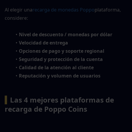
Al elegir una
recarga de monedas Poppo
plataforma, 
considere:
Nivel de descuento / monedas por dólar
Velocidad de entrega
Opciones de pago y soporte regional
Seguridad y protección de la cuenta
Calidad de la atención al cliente
Reputación y volumen de usuarios
▍
Las 4 mejores plataformas de 
recarga de Poppo Coins