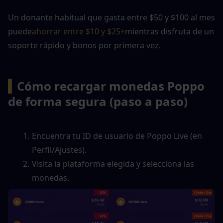
Un donante habitual que gasta entre $50 y $100 al mes 
puede
ahorrar entre $10 y $25+
mientras disfruta de un 
soporte rápido y bonos por primera vez.
▍
Cómo recargar monedas Poppo 
de forma segura (paso a paso)
Encuentra tu ID de usuario de Poppo Live (en 
Perfil/Ajustes).
Visita la plataforma elegida y selecciona las 
monedas.