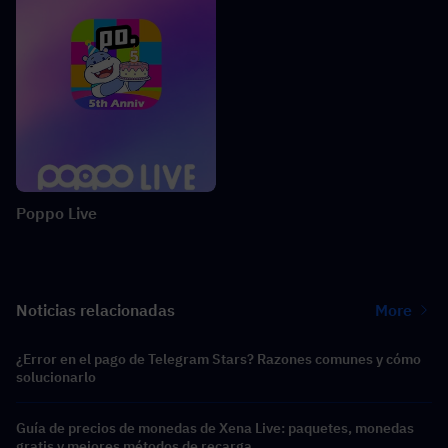
Poppo Live
Noticias relacionadas
More
¿Error en el pago de Telegram Stars? Razones comunes y cómo
solucionarlo
Guía de precios de monedas de Xena Live: paquetes, monedas
gratis y mejores métodos de recarga