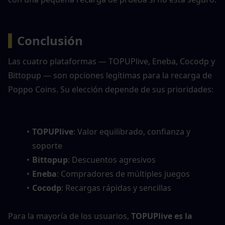
▍
Conclusión
Las cuatro plataformas — TOPUPlive, Eneba, Cocodp y 
Bittopup — son opciones legítimas para la recarga de 
Poppo Coins. Su elección depende de sus prioridades:
TOPUPlive
: Valor equilibrado, confianza y 
soporte
Bittopup
: Descuentos agresivos
Eneba
: Compradores de múltiples juegos
Cocodp
: Recargas rápidas y sencillas
Para la mayoría de los usuarios, 
TOPUPlive es la 