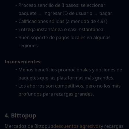
Proceso sencillo de 3 pasos: seleccionar 
paquete → ingresar ID de usuario → pagar.
Calificaciones sólidas (a menudo de 4.9+).
Entrega instantánea o casi instantánea.
Buen soporte de pagos locales en algunas 
regiones.
Inconvenientes:
Menos beneficios promocionales y opciones de 
paquetes que las plataformas más grandes.
Los ahorros son competitivos, pero no los más 
profundos para recargas grandes.
4. Bittopup
Mercados de Bittopup
descuentos agresivos
y recargas 