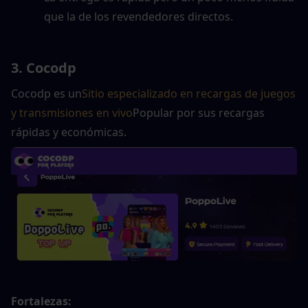
que la de los revendedores directos.
3. Cocodp
Cocodp es un
Sitio especializado en recargas de juegos 
y transmisiones en vivo
Popular por sus recargas 
rápidas y económicas.
Fortalezas: