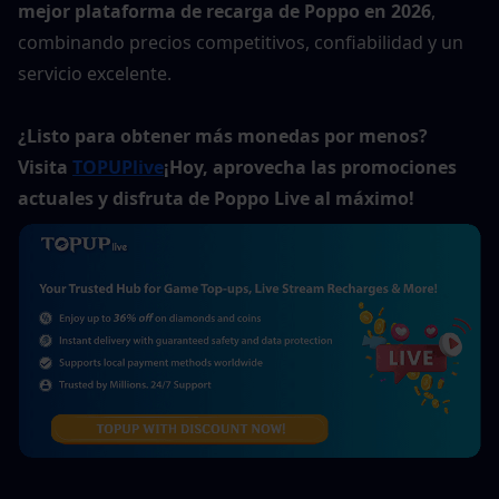
mejor plataforma de recarga de Poppo en 2026
, 
combinando precios competitivos, confiabilidad y un 
servicio excelente.
¿Listo para obtener más monedas por menos? 
Visita 
TOPUPlive
¡Hoy, aprovecha las promociones 
actuales y disfruta de Poppo Live al máximo!