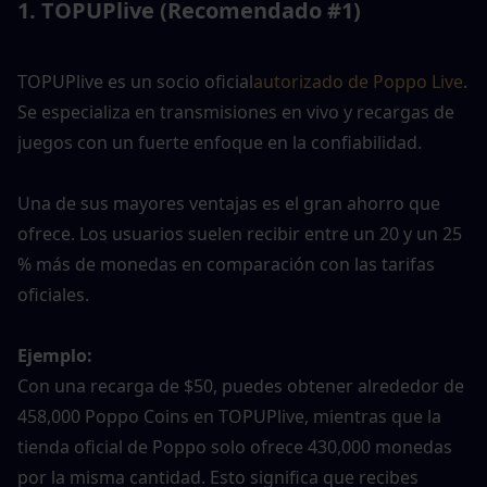
1. TOPUPlive (Recomendado #1)
TOPUPlive es un socio oficial
autorizado de Poppo Live
. 
Se especializa en transmisiones en vivo y recargas de 
juegos con un fuerte enfoque en la confiabilidad.
Una de sus mayores ventajas es el gran ahorro que 
ofrece. Los usuarios suelen recibir entre un 20 y un 25 
% más de monedas en comparación con las tarifas 
oficiales.
Ejemplo: 
Con una recarga de $50, puedes obtener alrededor de 
458,000 Poppo Coins en TOPUPlive, mientras que la 
tienda oficial de Poppo solo ofrece 430,000 monedas 
por la misma cantidad. Esto significa que recibes 