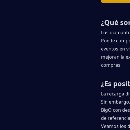
¿Qué so
Los diamantes
Puede comprar
eventos en v
mejoran la e
compras.
¿Es posi
La recarga di
Sin embargo,
BigO con des
de referenci
Veamos los do