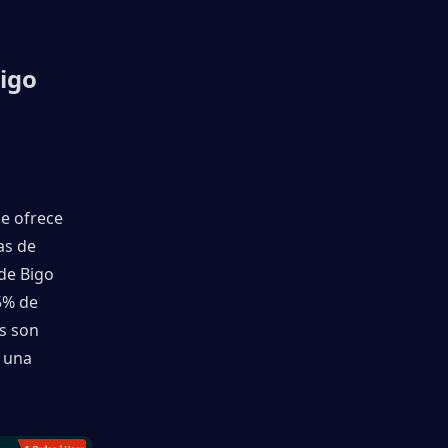
igo 
e ofrece 
s de 
de Bigo 
% de 
 son 
 una 