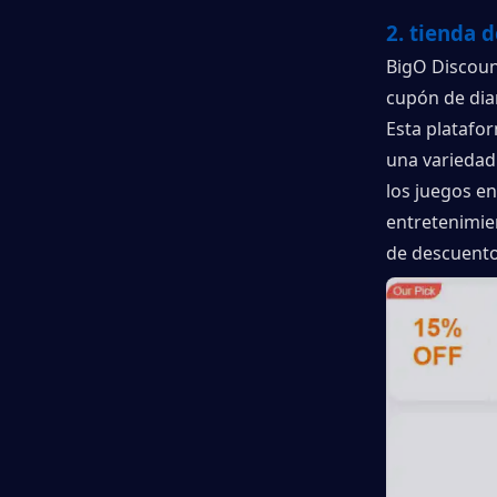
2. tienda 
BigO Discoun
cupón de dia
Esta platafo
una variedad
los juegos en
entretenimie
de descuento