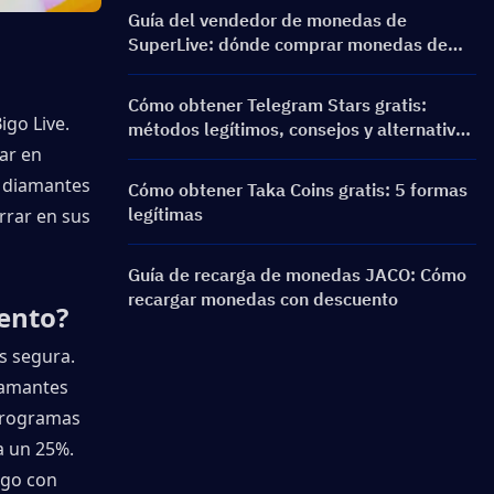
Guía del vendedor de monedas de
SuperLive: dónde comprar monedas de
SuperLive de forma segura y sencilla
Cómo obtener Telegram Stars gratis:
go Live. 
métodos legítimos, consejos y alternativas
seguras
ar en 
 diamantes 
Cómo obtener Taka Coins gratis: 5 formas
legítimas
rar en sus 
Guía de recarga de monedas JACO: Cómo
recargar monedas con descuento
ento?
s segura. 
amantes 
programas 
 un 25%. 
go con 