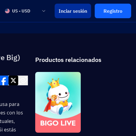
Inciar sesión
Registro
US - USD
e Big)
Productos relacionados
usa para 
es con los 
uales, 
i estás 