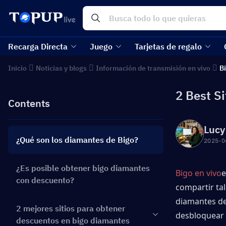
Recarga Directa
Juego
Tarjetas de regalo
Inicio
Noticias y blogs
Información de transmisión en vivo
Bi
2 Best S
Contents
Lucy
¿Qué son los diamantes de Bigo?
2025-0
¿Es posible obtener bigo diamantes
Bigo en vivo
e
con descuento?
compartir tal
diamantes de 
2 mejores sitios para obtener
desbloquear c
descuentos en bigo diamantes