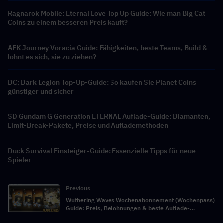
Ragnarok Mobile: Eternal Love Top Up Guide: Wie man Big Cat
Coins zu einem besseren Preis kauft?
AFK Journey Voracia Guide: Fähigkeiten, beste Teams, Build &
lohnt es sich, sie zu ziehen?
DC: Dark Legion Top-Up-Guide: So kaufen Sie Planet Coins
günstiger und sicher
SD Gundam G Generation ETERNAL Auflade-Guide: Diamanten,
Limit-Break-Pakete, Preise und Auflademethoden
Duck Survival Einsteiger-Guide: Essenzielle Tipps für neue
Spieler
Previous
Wuthering Waves Wochenabonnement (Wochenpass)
Guide: Preis, Belohnungen & beste Auflade-
Angebote