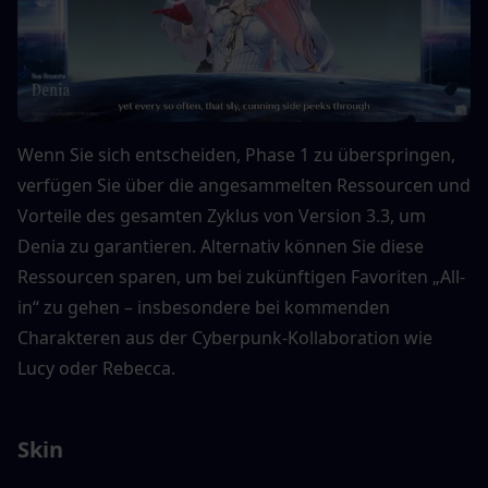
Wenn Sie sich entscheiden, Phase 1 zu überspringen, 
verfügen Sie über die angesammelten Ressourcen und 
Vorteile des gesamten Zyklus von Version 3.3, um 
Denia zu garantieren. Alternativ können Sie diese 
Ressourcen sparen, um bei zukünftigen Favoriten „All-
in“ zu gehen – insbesondere bei kommenden 
Charakteren aus der Cyberpunk-Kollaboration wie 
Lucy oder Rebecca.
Skin