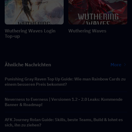
Wuthering Waves Login
Wuthering Waves
Top-up
Ähnliche Nachrichten
More
Punishing Gray Raven Top Up Guide: Wie man Rainbow Cards zu
einem besseren Preis bekommt?
Neverness to Everness | Versionen 1.2 - 2.0 Leaks: Kommende
Banner & Roadmap!
AFK Journey Rolan Guide: Skills, beste Teams, Build & lohnt es
sich, ihn zu ziehen?