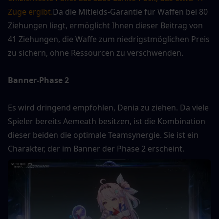
Züge ergibt.
Da die Mitleids-Garantie für Waffen bei 80 
Ziehungen liegt, ermöglicht Ihnen dieser Beitrag von 
41 Ziehungen, die Waffe zum niedrigstmöglichen Preis 
zu sichern, ohne Ressourcen zu verschwenden.
Banner-Phase 2
Es wird dringend empfohlen, Denia zu ziehen. Da viele 
Spieler bereits Aemeath besitzen, ist die Kombination 
dieser beiden die optimale Teamsynergie. Sie ist ein 
Charakter, der im Banner der Phase 2 erscheint.