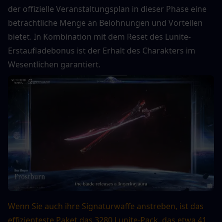
der offizielle Veranstaltungsplan in dieser Phase eine 
beträchtliche Menge an Belohnungen und Vorteilen 
bietet. In Kombination mit dem Reset des Lunite-
Erstaufladebonus ist der Erhalt des Charakters im 
Wesentlichen garantiert.
Wenn Sie auch ihre Signaturwaffe anstreben, ist das 
effizienteste Paket das 3280 Lunite-Pack, das etwa 41 