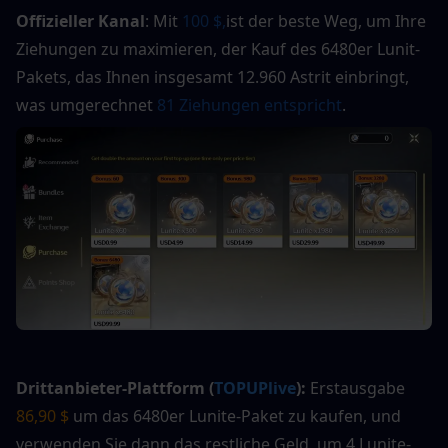
Offizieller Kanal
: Mit
 100 $,
ist der beste Weg, um Ihre 
Ziehungen zu maximieren, der Kauf des 6480er Lunit-
Pakets, das Ihnen insgesamt 12.960 Astrit einbringt, 
was umgerechnet 
81 Ziehungen entspricht
.
Drittanbieter-Plattform (
TOP
UPlive
):
 Erstausgabe 
86,90 $
 um das 6480er Lunite-Paket zu kaufen, und 
verwenden Sie dann das restliche Geld, um 4 Lunite-