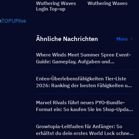
Wuthering Waves
Wuthering Waves
Login Top-up
n
TOPUPlive
Ähnliche Nachrichten
More
Where Winds Meet Summer Spree Event-
Guide: Gameplay, Aufgaben und
Belohnungen
Enten-Überlebensfähigkeiten Tier-Liste
2026: Ranking der besten Fähigkeiten und
Build-Leitfaden
Marvel Rivals führt neues PYO-Bundle-
Format ein: So kaufen Sie im Shop-Update
von Saison 9.5 cleverer ein
Growtopia-Leitfaden für Anfänger: So
erhältst du dein erstes World Lock schnell