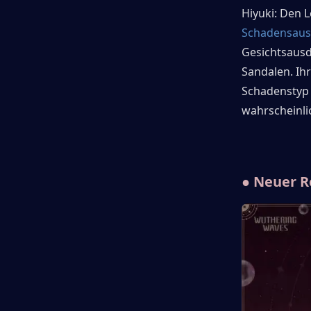
Hiyuki: Den L
Schadensaust
Gesichtsausd
Sandalen. Ihr
Schadenstyp e
wahrscheinlic
● Neuer R