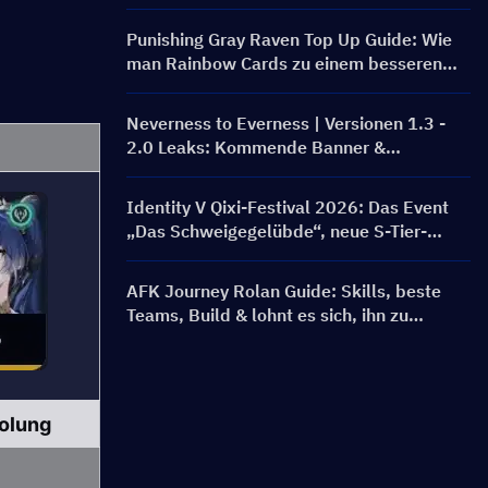
und sicher
Punishing Gray Raven Top Up Guide: Wie
man Rainbow Cards zu einem besseren
Preis bekommt?
Neverness to Everness | Versionen 1.3 -
2.0 Leaks: Kommende Banner &
Roadmap!
Identity V Qixi-Festival 2026: Das Event
„Das Schweigegelübde“, neue S-Tier-
Kostüme & Belohnungs-Guide
AFK Journey Rolan Guide: Skills, beste
Teams, Build & lohnt es sich, ihn zu
ziehen?
olung