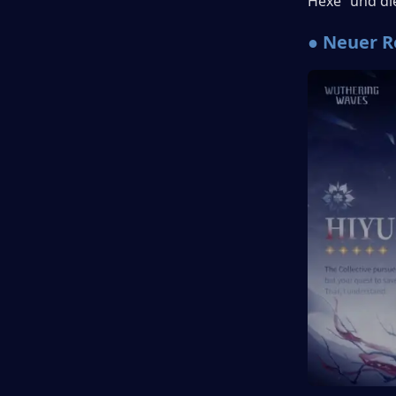
Hexe“ und die
● Neuer R