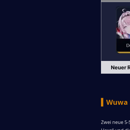
Neuer 
▍Wuwa 3
Zwei neue 5-S