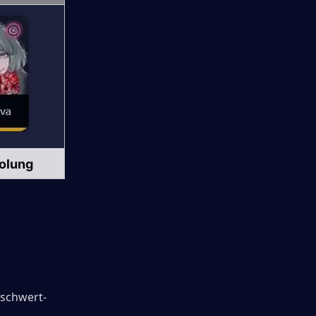
olung
tschwert-