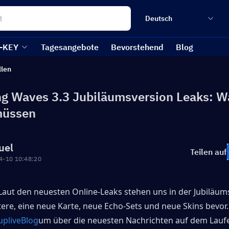
Deutsch
-KEY
Tagesangebote
Bevorstehend
Blog
llen
g Waves 3.3 Jubiläumsversion Leaks: W
müssen
uel
Teilen auf
4-10 10:48:20
 Laut den neuesten Online-Leaks stehen uns in der Jubiläums
re, eine neue Karte, neue Echo-Sets und neue Skins bevor. 
upliveBlog
um über die neuesten Nachrichten auf dem Lauf