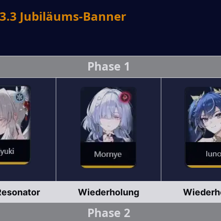
.3 Jubiläums-Banner
Phase 1
Resonator
Wiederholung
Wiederh
Phase 2