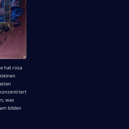
ie hat rosa 
kleinen 
akten 
konzentriert 
n, was 
am bilden 