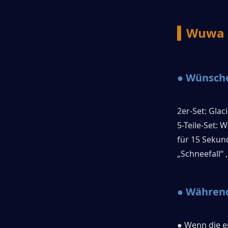
▍Wuwa 3
● Wünsche 
2er-Set: Gla
5-Teile-Set: 
für 15 Sekun
„Schneefall“
● Während 
● Wenn die e