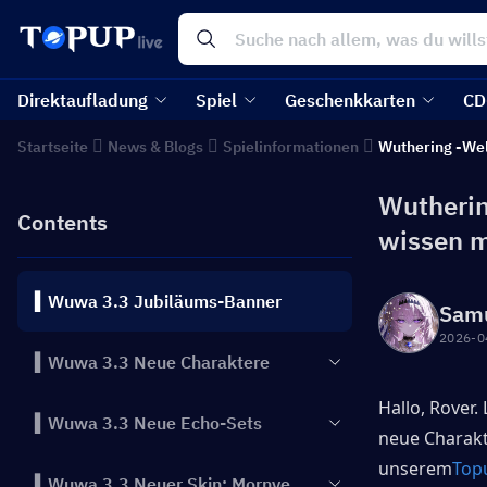
Direktaufladung
Spiel
Geschenkkarten
CD
Startseite
News & Blogs
Spielinformationen
Wuthering -We
Wutherin
Contents
wissen 
▍Wuwa 3.3 Jubiläums-Banner
Sam
2026-0
▍Wuwa 3.3 Neue Charaktere
Hallo, Rover.
▍Wuwa 3.3 Neue Echo-Sets
neue Charakte
unserem
Top
▍Wuwa 3.3 Neuer Skin: Mornye