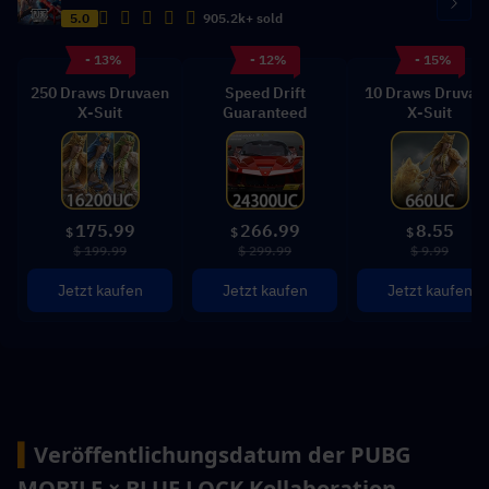
5.0
905.2k+ sold
- 13%
- 12%
- 15%
250 Draws Druvaen
Speed Drift
10 Draws Druvae
X-Suit
Guaranteed
X-Suit
175.99
266.99
8.55
$
$
$
$ 199.99
$ 299.99
$ 9.99
Jetzt kaufen
Jetzt kaufen
Jetzt kaufen
▍
Veröffentlichungsdatum der PUBG 
MOBILE × BLUE LOCK Kollaboration