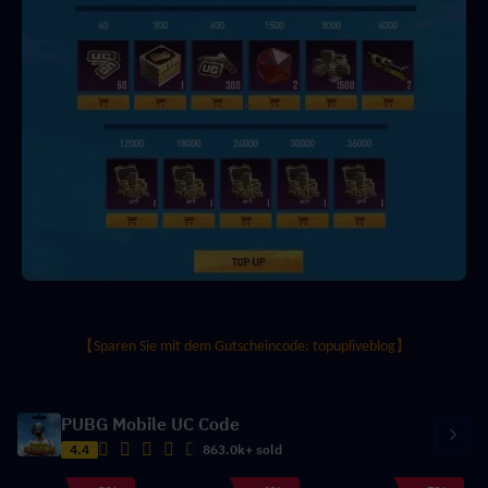
【Sparen Sie mit dem Gutscheincode: topupliveblog】
PUBG Mobile UC Code
4.4
863.0k+ sold