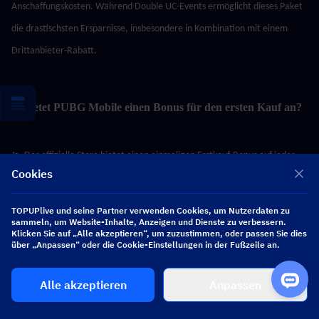
Anschaffungskosten. Während Double UC-Events ermöglicht dieses Paket 
die drastischsten Ersparnisse, insbesondere in Kombination mit einem 
Drittanbieter-Rabatt.
3. Bietet PUBG Mobile einen Bonus für den ersten Kauf an?
Ja. Der offizielle Store bietet einen einmaligen Erstkauf-Bonus auf jeder 
Cookies
Preisstufe an. Dieser Bonus gilt jedoch nur einmal pro Stufe und Konto. 
Drittanbieter-Plattformen wie TOPUPlive bieten einen pauschalen Rabatt 
TOPUPlive und seine Partner verwenden Cookies, um Nutzerdaten zu
auf jeden Einkauf, was oft einen besseren langfristigen Wert bietet, als nur 
sammeln, um Website-Inhalte, Anzeigen und Dienste zu verbessern.
Klicken Sie auf „Alle akzeptieren“, um zuzustimmen, oder passen Sie dies
den Erstkauf-Boni nachzujagen.
über „Anpassen“ oder die Cookie-Einstellungen in der Fußzeile an.
Alle akzeptieren
Anpassen
4. Wie finde ich meine PUBG Mobile UID?