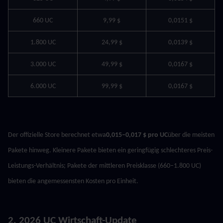
660 UC
9,99 $
0,0151 $
1.800 UC
24,99 $
0,0139 $
3.000 UC
49,99 $
0,0167 $
6.000 UC
99,99 $
0,0167 $
Der offizielle Store berechnet etwa
0,015–0,017 $ pro UC
über die meisten 
Pakete hinweg. Kleinere Pakete bieten ein geringfügig schlechteres Preis-
Leistungs-Verhältnis; Pakete der mittleren Preisklasse (660–1.800 UC) 
bieten die angemessensten Kosten pro Einheit.
2. 2026 UC Wirtschaft-Update