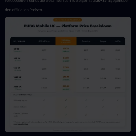
verdoppelten Bonus die Gesamtersparnis steigern auf
30–35 %
gegenüber 
den offiziellen Preisen.