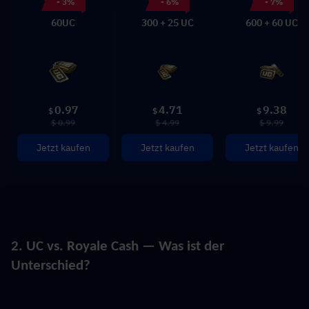
- 3%
- 6%
- 7%
60UC
300 + 25 UC
600 + 60 UC
0.97
4.71
9.38
$
$
$
$ 0.99
$ 4.99
$ 9.99
Jetzt kaufen
Jetzt kaufen
Jetzt kaufen
2. UC vs. Royale Cash — Was ist der 
Unterschied?