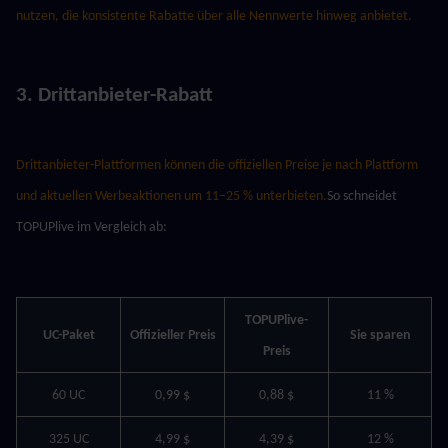
nutzen, die konsistente Rabatte über alle Nennwerte hinweg anbietet.
3. Drittanbieter-Rabatt
Drittanbieter-Plattformen können die offiziellen Preise je nach Plattform 
und aktuellen Werbeaktionen um 11–25 % unterbieten.
So schneidet 
TOPUPlive im Vergleich ab:
TOPUPlive-
UC-Paket
Offizieller Preis
Sie sparen
Preis
60 UC
0,99 $
0,88 $
11 %
325 UC
4,99 $
4,39 $
12 %