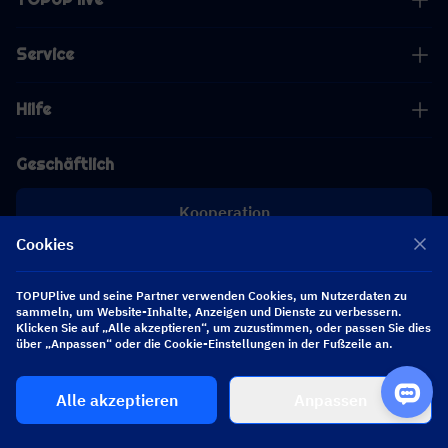
Service
Hilfe
Geschäftlich
Kooperation
Cookies
[email protected]
[email protected]
TOPUPlive und seine Partner verwenden Cookies, um Nutzerdaten zu
sammeln, um Website-Inhalte, Anzeigen und Dienste zu verbessern.
Klicken Sie auf „Alle akzeptieren“, um zuzustimmen, oder passen Sie dies
Folgen Sie uns
über „Anpassen“ oder die Cookie-Einstellungen in der Fußzeile an.
Alle akzeptieren
Anpassen
Copyright 2026 SEA WHALE TECHNOLOGY PTE.LTD. All Rights Reserved.