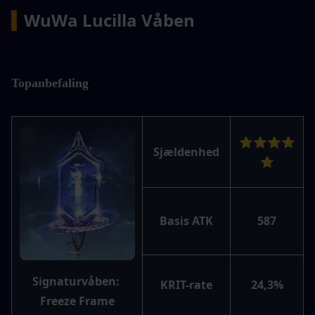
▍
WuWa Lucilla Våben
Topanbefaling
⭐⭐⭐⭐
Sjældenhed
⭐
Basis ATK
587
Signaturvåben: 
KRIT-rate
24,3%
Freeze Frame