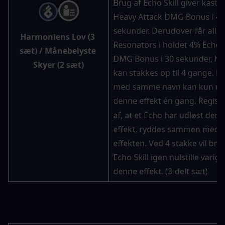
Brug af Echo Skill giver kaste
Heavy Attack DMG Bonus i 4 
sekunder. Derudover får alle 
Harmoniens Lov (3 
Resonators i holdet 4% Echo Sk
sæt
) / 
Månebelyste 
DMG Bonus i 30 sekunder, hvil
Skyer (2 sæt
)
kan stakkes op til 4 gange. Ec
med samme navn kan kun udl
denne effekt én gang. Registr
af, at et Echo har udløst denn
effekt, ryddes sammen med se
effekten. Ved 4 stakke vil brug
Echo Skill igen nulstille varig
denne effekt. (3-delt sæt)