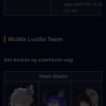
øget med 12% i 15 seku
CD: 20s
▍
WuWa Lucilla Team
Det bedste og stærkeste valg
Team Glacio