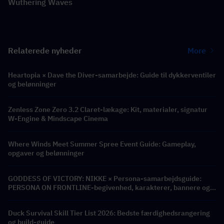
Wuthering Waves
Relaterede nyheder
More
Heartopia × Dave the Diver-samarbejde: Guide til dykkerventiler
og belønninger
Zenless Zone Zero 3.2 Claret-lækage: Kit, materialer, signatur
W-Engine & Mindscape Cinema
Where Winds Meet Summer Spree Event Guide: Gameplay,
opgaver og belønninger
GODDESS OF VICTORY: NIKKE × Persona-samarbejdsguide:
PERSONA ON FRONTLINE-begivenhed, karakterer, bannere og
belønninger
Duck Survival Skill Tier List 2026: Bedste færdighedsrangering
og build-guide