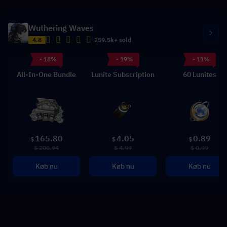
Wuthering Waves
4.8
259.5k+ sold
- 18%
- 19%
- 11%
All-In-One Bundle
Lunite Subscription
60 Lunites
165.80
4.05
0.89
$
$
$
$ 200.94
$ 4.99
$ 0.99
Køb nu
Køb nu
Køb nu