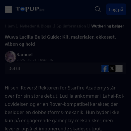
Log på
Hjem
Nyheder & Blogs
Spilinformation
Wuthering bølger
Wuwa Lucilla Build Guide: Kit, materialer, ekkosæt,
våben og hold
Samuel
2026-05-21 14:48:06
Del til
Hilsen, Rovers! Rektoren for Starfire Academy står 
over for sin store debut. Lucilla ankommer i Lahai-Roi-
udvidelsen og er en Rover-kompatibel karakter, der 
besidder en dobbeltforms-mekanik. Hun byder ikke 
kun på engagerende gameplay-mekanikker, men 
leverer også et imponerende skadesoutput.