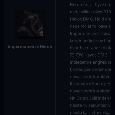
Heron for at flyve op og
ned, hvilket giver 310,5
Havoc DMG. Hold knap
nede for at forblive som
Impermanence Heron o
kontinuerligt spy flamm
Impermanence Heron
hvor hvert angreb giver
55,73% Havoc DMG. Når
indledende angreb ram
fjende, genvinder den 
nuværende karakter 10
Resonance Energy. Hvis
nuværende karakter br
sin Outro Skill inden for
næste 15 sekunder, vil 
næste karakters skade b