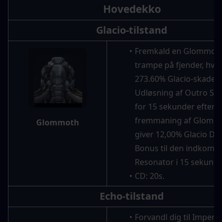
Hovedekko
Glacio-tilstand
Fremkald en Glommoth t
trampe på fjender, hvilk
273.60% Glacio-skade.
Udløsning af Outro Skil
for 15 sekunder efter 
fremmaning af Glommo
Glommoth
giver 12,00% Glacio DM
Bonus til den indkomm
Resonator i 15 sekunde
CD: 20s.
Echo-tilstand
Forvandl dig til Imper