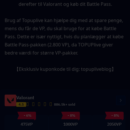
derefter til Valorant og køb dit Battle Pass.
Brug af Topuplive kan hjælpe dig med at spare penge, 
mens du får de VP, du skal bruge for at købe Battle 
Pass. Dette er især nyttigt, hvis du planlægger at købe 
Battle Pass-pakken (2.800 VP), da TOPUPlive
giver 
bedre værdi for større VP-pakker.
【Eksklusiv kuponkode til dig: topupliveblog】
Valorant
4.5
886.5k+ sold
- 6%
- 8%
- 8%
475VP
1000VP
2050VP