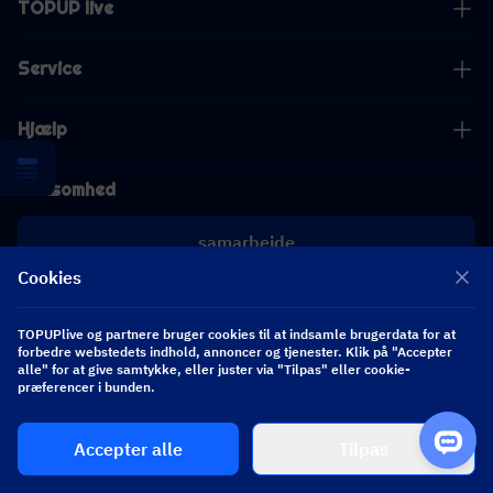
TOPUP live
Service
Hjælp
Virksomhed
samarbejde
Cookies
[email protected]
[email protected]
TOPUPlive og partnere bruger cookies til at indsamle brugerdata for at
forbedre webstedets indhold, annoncer og tjenester. Klik på "Accepter
alle" for at give samtykke, eller juster via "Tilpas" eller cookie-
Følg os
præferencer i bunden.
Accepter alle
Tilpas
Copyright 2026 SEA WHALE TECHNOLOGY PTE.LTD. All Rights Reserved.