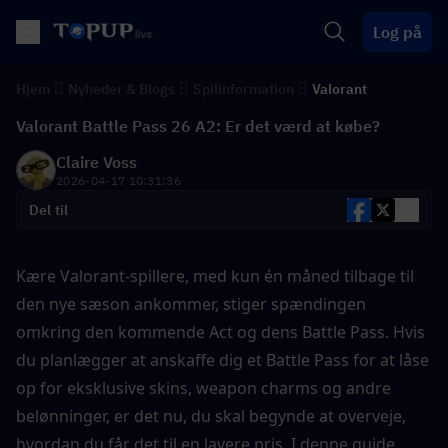
Log på
Hjem
Nyheder & Blogs
Spilinformation
Valorant
Valorant Battle Pass 26 A2: Er det værd at købe?
Claire Voss
2026-04-17 10:31:36
Del til
Kære Valorant-spillere, med kun én måned tilbage til 
den nye sæson ankommer, stiger spændingen 
omkring den kommende Act og dens Battle Pass. Hvis 
du planlægger at anskaffe dig et Battle Pass for at låse 
op for eksklusive skins, weapon charms og andre 
belønninger, er det nu, du skal begynde at overveje, 
hvordan du får det til en lavere pris. I denne guide 