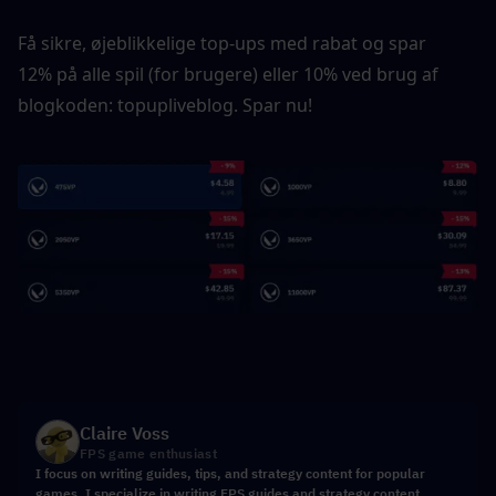
Få sikre, øjeblikkelige top-ups med rabat og spar 
12% på alle spil (for brugere) eller 10% ved brug af 
blogkoden: topupliveblog. Spar nu!
Claire Voss
FPS game enthusiast
I focus on writing guides, tips, and strategy content for popular
games. I specialize in writing FPS guides and strategy content,