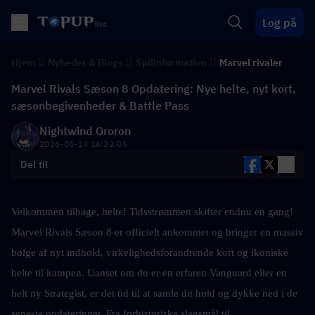
Log på
Hjem
Nyheder & Blogs
Spilinformation
Marvel rivaler
Marvel Rivals Sæson 8 Opdatering: Nye helte, nyt kort,
sæsonbegivenheder & Battle Pass
Nightwind Ororon
2026-05-14 16:22:05
Del til
Velkommen tilbage, helte! Tidsstrømmen skifter endnu en gang! 
Marvel Rivals Sæson 8 er officielt ankommet og bringer en massiv 
bølge af nyt indhold, virkelighedsforandrende kort og ikoniske 
helte til kampen. Uanset om du er en erfaren Vanguard eller en 
helt ny Strategist, er det tid til at samle dit hold og dykke ned i de 
seneste opdateringer. Fra forhistoriske slagsmål til 