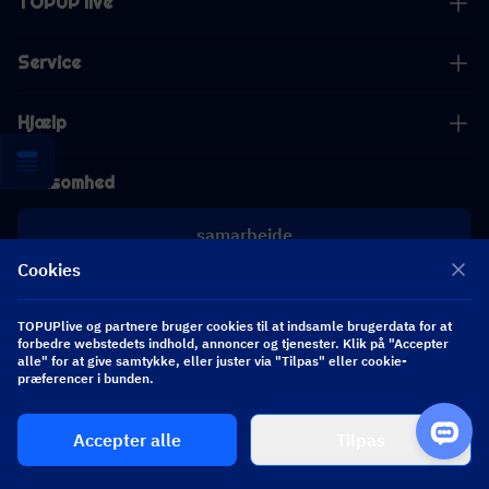
TOPUP live
Service
Hjælp
Virksomhed
samarbejde
Cookies
[email protected]
[email protected]
TOPUPlive og partnere bruger cookies til at indsamle brugerdata for at
forbedre webstedets indhold, annoncer og tjenester. Klik på "Accepter
alle" for at give samtykke, eller juster via "Tilpas" eller cookie-
Følg os
præferencer i bunden.
Accepter alle
Tilpas
Copyright 2026 SEA WHALE TECHNOLOGY PTE.LTD. All Rights Reserved.