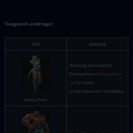
Vanguard-ændringer
Helt
Justering
Betydelig forsvarsbuff; 
Diamantform
skadereduktion 
øget
for bedre 
overlevelsesevne i frontlinjen.
Emma Frost