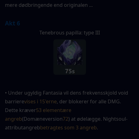
mere dødbringende end originalen ...
Akt 6
Tenebrous papilla: type III
• Under ugyldig Fantasia vil dens frekvensskjold void 
barriere
vises i 15'erne
, der blokerer for alle DMG. 
Dette kræver
53 elementære 
angreb
(Domæneversion
72
) at ødelægge. Nightsoul-
attributangreb
betragtes som 3 angreb
.