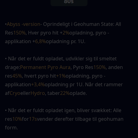
•
Abyss -version
- Oprindeligt i Geohuman State: All 
Res
150%
, Hver pyro hit +
2%
opladning, pyro -
applikation +
6,8%
opladning pr. 1U.
• Når det er fuldt opladet, udvikler sig til smeltet 
drage:
Permanent Pyro Aura
, Pyro Res
150%
, anden 
res
45%
, hvert pyro hit
+1%
opladning, pyro -
applikation
+3,4%
opladning pr
1U. Når det rammer 
af
Cryo
eller
Hydro
, taber
22%
oplade.
• Når det er fuldt opladet igen, bliver svækket: Alle 
res
10%
for
17s
vender derefter tilbage til geohuman 
form.