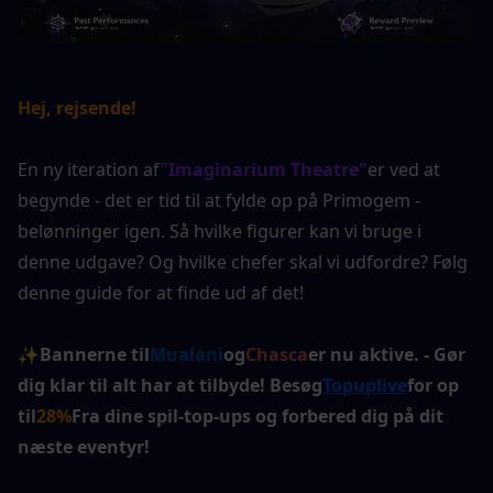
Hej, rejsende!
En ny iteration af
"Imaginarium Theatre"
er ved at 
begynde - det er tid til at fylde op på Primogem -
belønninger igen. Så hvilke figurer kan vi bruge i 
denne udgave? Og hvilke chefer skal vi udfordre? Følg 
denne guide for at finde ud af det!
✨
Bannerne til
Mualani
og
Chasca
er nu aktive. - Gør 
dig klar til alt har at tilbyde! Besøg
Topuplive
for op 
til
28%
Fra dine spil-top-ups og forbered dig på dit 
næste eventyr!