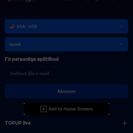
historien afsløret
USA - USD
dansk
Få personlige spiltilbud
Abonner
TOPUP live