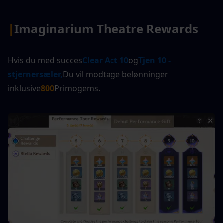
|
Imaginarium Theatre Rewards
Hvis du med succes
Clear Act 10
og
Tjen 10 -
stjernersæler,
Du vil modtage belønninger 
inklusive
800
Primogems.