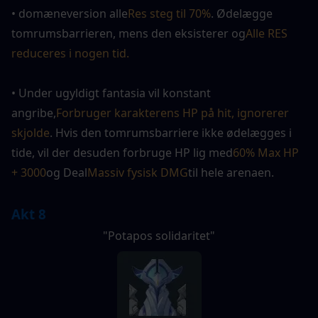
• domæneversion alle
Res steg til 70%
. Ødelægge 
tomrumsbarrieren, mens den eksisterer og
Alle RES 
reduceres i nogen tid.
• Under ugyldigt fantasia vil konstant 
angribe,
Forbruger karakterens HP på hit, ignorerer 
skjolde
. Hvis den tomrumsbarriere ikke ødelægges i 
tide, vil der desuden forbruge HP lig med
60% Max HP 
+ 3000
og Deal
Massiv fysisk DMG
til hele arenaen.
Akt 8
"Potapos solidaritet"