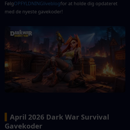
Følg
OPFYLDNING
live
blog
for at holde dig opdateret 
med de nyeste gavekoder!
▍
April 2026 Dark War Survival 
Gavekoder