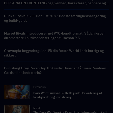
PERSONA ON FRONTLINE-begivenhed, karakterer, bannere og
belønninger
Duck Survival Skill Tier List 2026: Bedste færdighedsrangering
og build-guide
Marvel Rivals introducerer nyt PYO-bundtformat: Sådan køber
du smartere i butiksopdateringen til sæson 9.5
Growtopia begynderguide: Få din første World Lock hurtigt og
sikkert
Punishing Gray Raven Top Up Guide: Hvordan får man Rainbow
Cards til en bedre pris?
Previous
Dark War: Survival S6 Helteguide: Prioritering af
færdigheder og investering
Next
The Dark War Weekly Pass: Pris, belønninger og alt