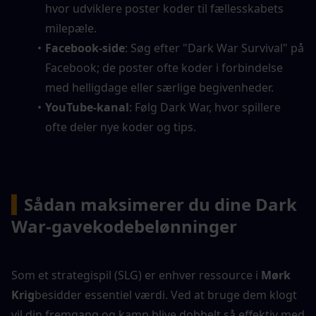
hvor udviklere poster koder til fællesskabets 
milepæle.
Facebook-side
: Søg efter "Dark War Survival" på 
Facebook; de poster ofte koder i forbindelse 
med helligdage eller særlige begivenheder.
YouTube-kanal
: Følg Dark War, hvor spillere 
ofte deler nye koder og tips.
▍
Sådan maksimerer du dine Dark 
War-gavekodebelønninger
Som et strategispil (SLG) er enhver ressource i 
Mørk 
Krig
besidder essentiel værdi. Ved at bruge dem klogt 
vil din fremgang og kamp blive dobbelt så effektiv med 