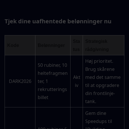
Tjek dine uafhentede belønninger nu
Sta
Strategisk 
Kode
Belønninger
tus
rådgivning
Høj prioritet. 
50 rubiner, 10 
Brug skårene 
heltefragmen
Akt
med det samme 
DARK2026
ter, 1 
iv
til at opgradere 
rekrutterings
din frontlinje-
billet
tank.
Gem dine 
Speedups til 