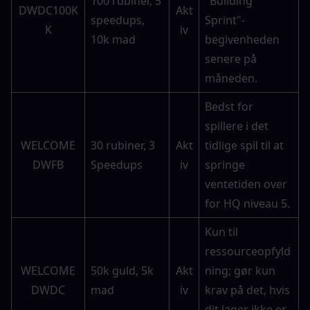
100 rubiner, 5 
"Building 
DWDC100K
Akt
speedups, 
Sprint"-
K
iv
10k mad
begivenheden 
senere på 
måneden.
Bedst for 
spillere i det 
WELCOME
30 rubiner, 3 
Akt
tidlige spil til at 
DWFB
Speedups
iv
springe 
ventetiden over 
for HQ niveau 5.
Kun til 
ressourceopfyld
WELCOME
50k guld, 5k 
Akt
ning; gør kun 
DWDC
mad
iv
krav på det, hvis 
dit lager ikke er 