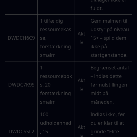
fuldt.
1 tilfældig 
Gem malmen til 
ressourcekas
udstyr på niveau 
Akt
DWDCH6C9
se, 
15+ – spild dem 
iv
forstærkning
ikke på 
smalm
startgenstande.
1 
Begrænset antal 
ressourcebok
– indløs dette 
Akt
DWDC7K9S
s, 20 
før nulstillingen 
iv
forstærkning
midt på 
smalm
måneden.
100 
Indløs ikke, før 
udholdenhed
du er klar til at 
Akt
DWDCSSL2
, 15 
grinde "Elite 
iv