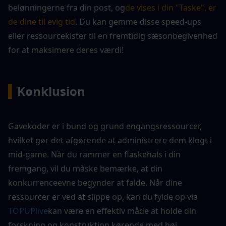
belønningerne fra din post, og
de vises i din "Taske", er 
de dine til evig tid
. Du kan gemme disse speed-ups 
eller ressourcekister til en fremtidig sæsonbegivenhed 
for at maksimere deres værdi!
▍
Konklusion
Gavekoder er i bund og grund engangsressourcer, 
hvilket gør det afgørende at administrere dem klogt i 
mid-game. Når du rammer en flaskehals i din 
fremgang, vil du måske bemærke, at din 
konkurrenceevne begynder at falde. Når dine 
ressourcer er ved at slippe op, kan du fylde op via 
TOPUPlive
kan være en effektiv måde at holde din 
forskning og konstruktion kørende med høj 