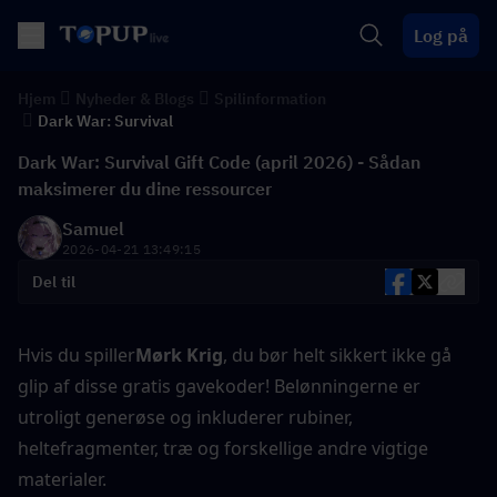
Log på
Hjem
Nyheder & Blogs
Spilinformation
Dark War: Survival
Dark War: Survival Gift Code (april 2026) - Sådan
maksimerer du dine ressourcer
Samuel
2026-04-21 13:49:15
Del til
Hvis du spiller
Mørk Krig
, du bør helt sikkert ikke gå 
glip af disse gratis gavekoder! Belønningerne er 
utroligt generøse og inkluderer rubiner, 
heltefragmenter, træ og forskellige andre vigtige 
materialer.