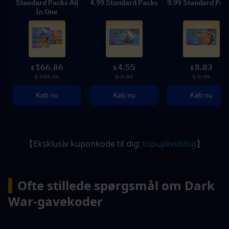
Standard Packs All
4.99 Standard Packs
9.99 Standard Pac
In One
166.86
4.55
8.83
$
$
$
$ 184.95
$ 4.99
$ 9.99
Køb nu
Køb nu
Køb nu
【Eksklusiv kuponkode til dig: 
topupliveblog
】
▍
Ofte stillede spørgsmål om Dark 
War-gavekoder