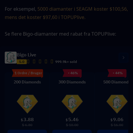
For eksempel, 
5000 diamanter i SEAGM koster $100,56, 
mens det koster $97,60 i TOPUPlive.
Se flere Bigo-diamanter med rabat fra TOPUPlive:
Bigo Live
5.0
999.9k+ sold
1 Ordre / Bruger
- 46%
- 44%
200 Diamonds
300 Diamonds
500 Diamonds
3.88
5.46
9.06
$
$
$
$ 6.80
$ 10.00
$ 16.00