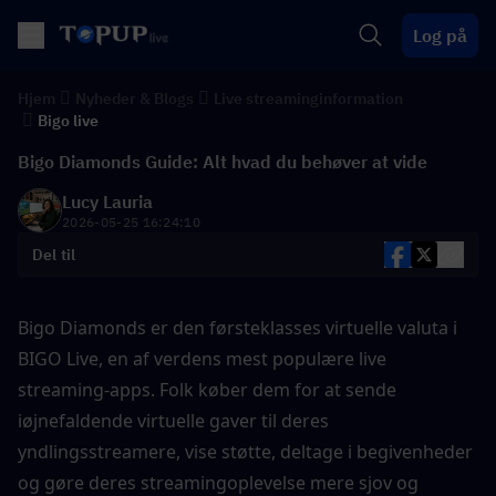
Log på
Hjem
Nyheder & Blogs
Live streaminginformation
Bigo live
Bigo Diamonds Guide: Alt hvad du behøver at vide
Lucy Lauria
2026-05-25 16:24:10
Del til
Bigo Diamonds er den førsteklasses virtuelle valuta i 
BIGO Live, en af verdens mest populære live 
streaming-apps. Folk køber dem for at sende 
iøjnefaldende virtuelle gaver til deres 
yndlingsstreamere, vise støtte, deltage i begivenheder 
og gøre deres streamingoplevelse mere sjov og 