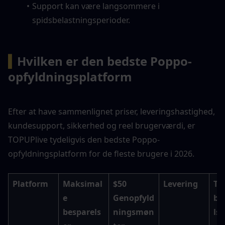
Support kan være langsommere i 
spidsbelastningsperioder.
▍
Hvilken er den bedste Poppo-
opfyldningsplatform
Efter at have sammenlignet priser, leveringshastighed, 
kundesupport, sikkerhed og reel brugerværdi, er 
TOPUPlive tydeligvis den bedste Poppo-
opfyldningsplatform for de fleste brugere i 2026.
Platform
Maksimal
$50 
Levering
Tru
e 
Genopfyld
be
besparels
ningsmøn
lse