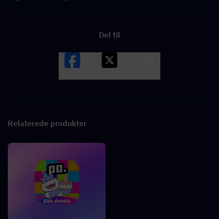
Del til
Facebook
X
LINK
Relaterede produkter