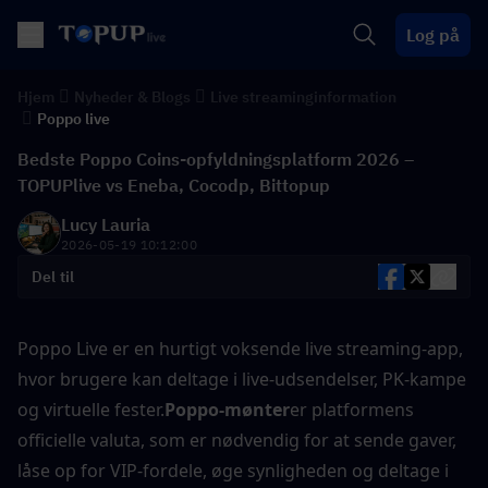
Log på
Hjem
Nyheder & Blogs
Live streaminginformation
Poppo live
Bedste Poppo Coins-opfyldningsplatform 2026 –
TOPUPlive vs Eneba, Cocodp, Bittopup
Lucy Lauria
2026-05-19 10:12:00
Del til
Poppo Live er en hurtigt voksende live streaming-app, 
hvor brugere kan deltage i live-udsendelser, PK-kampe 
og virtuelle fester.
Poppo-mønter
er platformens 
officielle valuta, som er nødvendig for at sende gaver, 
låse op for VIP-fordele, øge synligheden og deltage i 