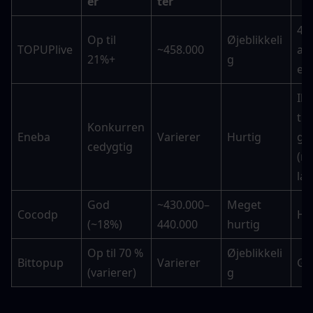
er
ter
4,0
Op til 
Øjeblikkeli
TOPUPlive
~458.000
an
21%+
g
er)
Ikk
til
Konkurren
Eneba
Varierer
Hurtig
g 
cedygtig
(m
lad
God 
~430.000–
Meget 
Cocodp
Hø
(~18%)
440.000
hurtig
Op til 70 % 
Øjeblikkeli
Bittopup
Varierer
Go
(varierer)
g