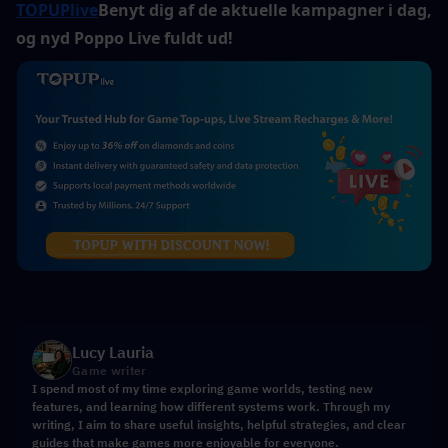
TOPUPlive
Benyt dig af de aktuelle kampagner i dag, 
og nyd Poppo Live fuldt ud!
Lucy Lauria
Game writer
I spend most of my time exploring game worlds, testing new
features, and learning how different systems work. Through my
writing, I aim to share useful insights, helpful strategies, and clear
guides that make games more enjoyable for everyone.