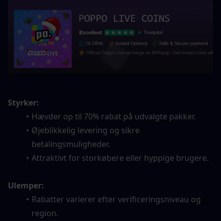
Styrker:
Hævder op til 70% rabat på udvalgte pakker.
Øjeblikkelig levering og sikre 
betalingsmuligheder.
Attraktivt for storkøbere eller hyppige brugere.
Ulemper:
Rabatter varierer efter verificeringsniveau og 
region.