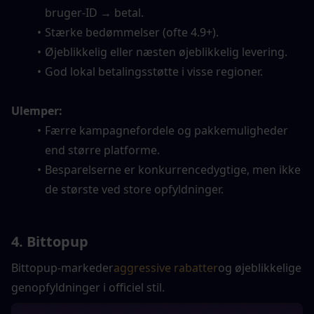
bruger-ID → betal.
Stærke bedømmelser (ofte 4.9+).
Øjeblikkelig eller næsten øjeblikkelig levering.
God lokal betalingsstøtte i visse regioner.
Ulemper:
Færre kampagnefordele og pakkemuligheder 
end større platforme.
Besparelserne er konkurrencedygtige, men ikke 
de største ved store opfyldninger.
4. Bittopup
Bittopup-markeder
aggressive rabatter
og øjeblikkelige 
genopfyldninger i officiel stil.