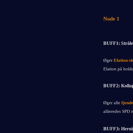
Node 1
BUFF1: Strål
Øger
Elation-s
Elation på hold
BUFF2: Kollaps
Øger alle 
fjend
allieredes SPD 
BUFF3: Herois