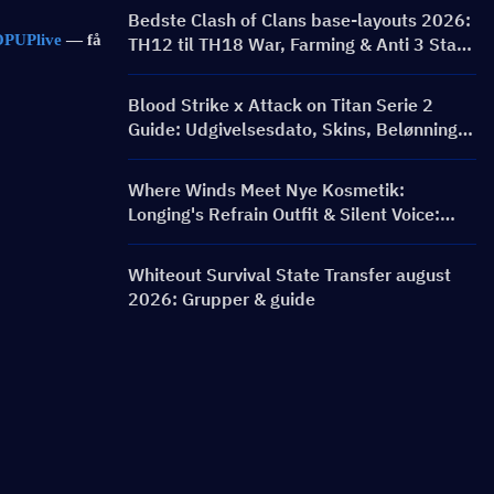
Bedste Clash of Clans base-layouts 2026:
PUPlive
 — få 
TH12 til TH18 War, Farming & Anti 3 Star-
baser
Blood Strike x Attack on Titan Serie 2
Guide: Udgivelsesdato, Skins, Belønninger
& Top Up Event
Where Winds Meet Nye Kosmetik:
Longing's Refrain Outfit & Silent Voice:
Crest Aria Våbenskin Udgivet!
Whiteout Survival State Transfer august
2026: Grupper & guide