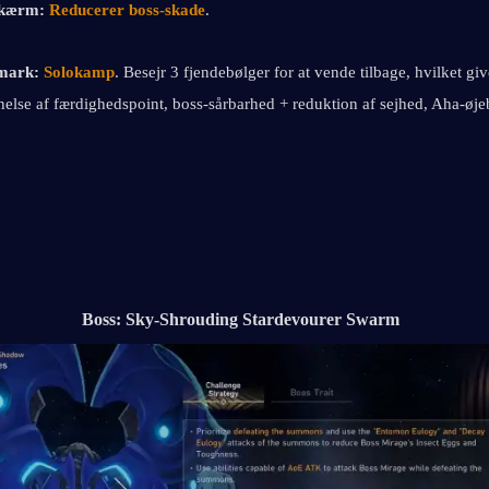
skærm:
Reducerer boss-skade
.
mark:
Solokamp
. Besejr 3 fjendebølger for at vende tilbage, hvilket giv
lse af færdighedspoint, boss-sårbarhed + reduktion af sejhed, Aha-øjebl
Boss: Sky-Shrouding Stardevourer Swarm