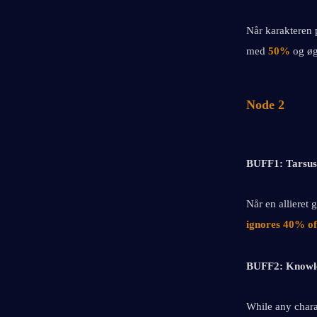
Når karakteren p
med 
50%
 og øg
Node 2
BUFF1: Tarsus 
Når en allieret 
ignores 40% of
BUFF2: Knowl
While any charac