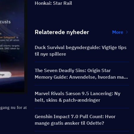
Honkai: Star Rail
Relaterede nyheder
More
Duck Survival begynderguide: Vigtige tips
til nye spillere
The Seven Deadly Sins: Origin Star
Memory Guide: Anvendelse, hvordan man
får dem & de bedste tips til forbrug
Marvel Rivals Sæson 9.5 Lancering: Ny
helt, skins & patch-ændringer
gang nu for at 
Genshin Impact 7.0 Pull Count: Hvor
mange gratis ønsker til Odette?