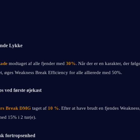
ende Lykke
kade
 modtaget af alle fjender med 
30%
. Når der er en karakter, der følge
et, øges Weakness Break Efficiency for alle allierede med 50%.
 ved første øjekast
ers Break DMG
 taget af 
10 %
. Efter at have brudt en fjendes Weakness,
med 15% i 2 tur(e).
k fortropsenhed