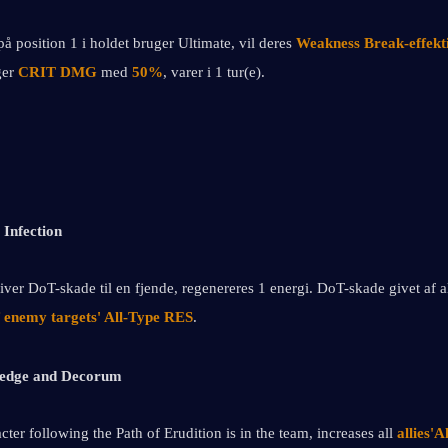
å position 1 i holdet bruger Ultimate, vil deres 
Weakness Break-effekti
er 
CRIT DMG
 med
 50%
, varer i 1 tur(e).
Infection
giver DoT-skade til en fjende, regenereres 1 energi. DoT-skade givet af al
 enemy targets' All-Type RES
.
edge and Decorum
ter following the Path of Erudition is in the team, increases all 
allies'A