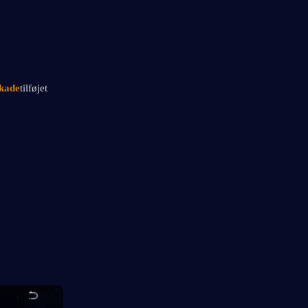
skade
tilføjet 