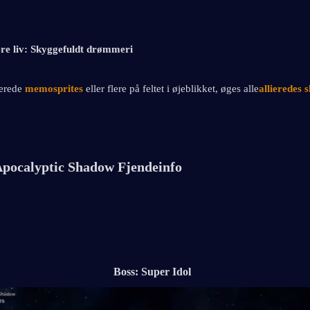
re liv: Skyggefuldt drømmeri
ierede
 memosprites 
eller flere på feltet i øjeblikket, øges alle
allieredes 
pocalyptic Shadow Fjendeinfo
Boss: Super Idol