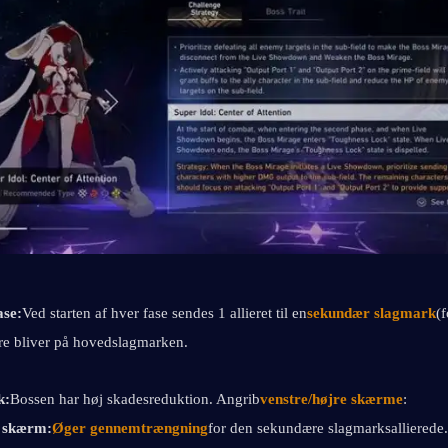
ase:
Ved starten af hver fase sendes 1 allieret til en
sekundær slagmark
(f
re bliver på hovedslagmarken.
k:
Bossen har høj skadesreduktion. Angrib
venstre/højre skærme
:
 skærm:
Øger gennemtrængning
for den sekundære slagmarksallierede.