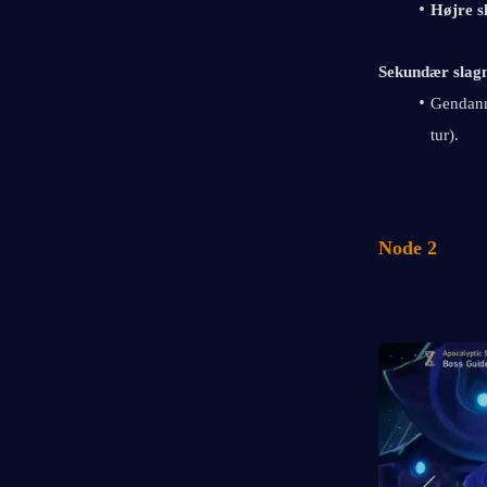
Højre 
Sekundær slag
Gendanne
tur).
Node 2