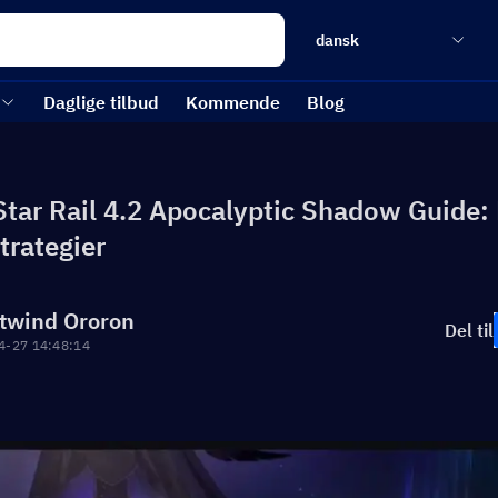
dansk
Daglige tilbud
Kommende
Blog
Star Rail 4.2 Apocalyptic Shadow Guide:
trategier
twind Ororon
Del til
4-27 14:48:14