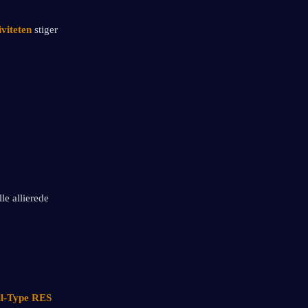
viteten 
stiger 
le allierede
ll-Type RES 