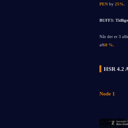
PEN
 by 
25%
.
BUFF3: Tidlige
Når der er 3 all
af
60 %
.
▍
HSR 4.2 A
Node 1