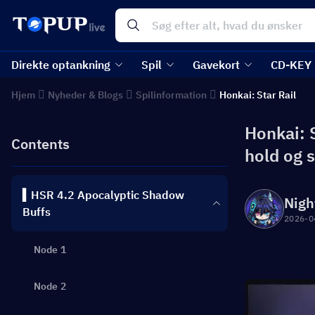
Direkte optankning
Spil
Gavekort
CD-KEY
Hjem
Nyheder & Blogs
Spilinformation
Honkai: Star Rail
Honkai: 
Contents
hold og s
▍HSR 4.2 Apocalyptic Shadow
Nigh
Buffs
2026-0
Node 1
Node 2