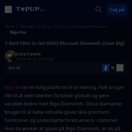
Log på
Hjem
Nyheder & Blogs
Live streaminginformation
Bigo live
2 Best Sites to Get BIGO Discount Diamonds (Save Big)
Lucy Lauria
2025-04-21 14:00:58
Del til
Bigo live
er en livlig platform til streaming. Folk bruger 
det til at dele talenter, forbinde globalt og gøre 
vandløb bedre med Bigo Diamonds. Disse diamanter 
bruges til at købe virtuelle gaver, låse premium -
funktioner og understøtte foretrukne tv -stationer. 
Hvis du ønsker at spare på Bigo Diamonds, er du på 