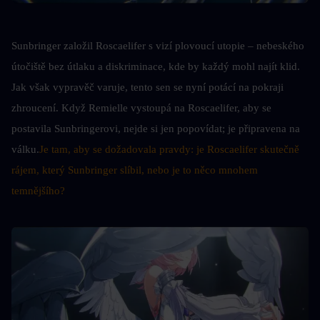
Sunbringer založil Roscaelifer s vizí plovoucí utopie – nebeského 
útočiště bez útlaku a diskriminace, kde by každý mohl najít klid. 
Jak však vypravěč varuje, tento sen se nyní potácí na pokraji 
zhroucení. Když Remielle vystoupá na Roscaelifer, aby se 
postavila Sunbringerovi, nejde si jen popovídat; je připravena na 
válku.
Je tam, aby se dožadovala pravdy: je Roscaelifer skutečně 
rájem, který Sunbringer slíbil, nebo je to něco mnohem 
temnějšího?