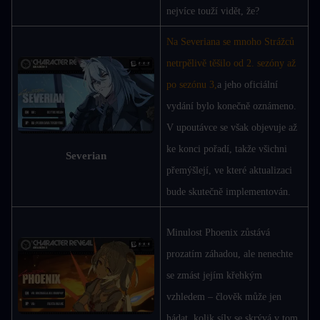
nejvíce touží vidět, že?
Na Severiana se mnoho Strážců 
netrpělivě těšilo od 2. sezóny až 
po sezónu 3,
a jeho oficiální 
vydání bylo konečně oznámeno. 
V upoutávce se však objevuje až 
ke konci pořadí, takže všichni 
Severian
přemýšlejí, ve které aktualizaci 
bude skutečně implementován.
Minulost Phoenix zůstává 
prozatím záhadou, ale nenechte 
se zmást jejím křehkým 
vzhledem – člověk může jen 
hádat, kolik síly se skrývá v tom 