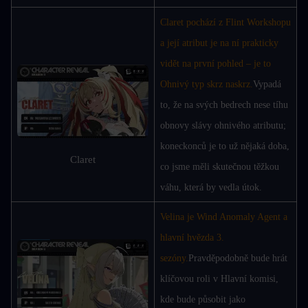
Claret pochází z Flint Workshopu 
a její atribut je na ní prakticky 
vidět na první pohled – je to 
Ohnivý typ skrz naskrz.
Vypadá 
to, že na svých bedrech nese tíhu 
obnovy slávy ohnivého atributu; 
koneckonců je to už nějaká doba, 
Claret
co jsme měli skutečnou těžkou 
váhu, která by vedla útok.
Velina je Wind Anomaly Agent a 
hlavní hvězda 3. 
sezóny.
Pravděpodobně bude hrát 
klíčovou roli v Hlavní komisi, 
kde bude působit jako 