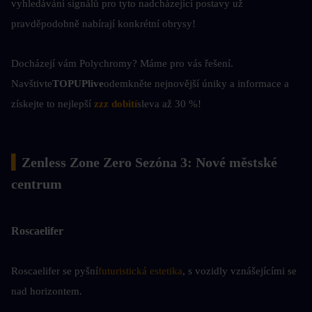
vyhledávání signálů pro tyto nadcházející postavy už 
pravděpodobně nabírají konkrétní obrysy!
Docházejí vám Polychromy? Máme pro vás řešení. 
Navštivte
TOPUPlive
odemkněte nejnovější úniky a informace a 
získejte to nejlepší
zzz dobití
sleva až 30 %!
▍
Zenless Zone Zero Sezóna 3: Nové městské 
centrum
Roscaelifer
Roscaelifer se pyšní
futuristická estetika
, s vozidly vznášejícími se 
nad horizontem.