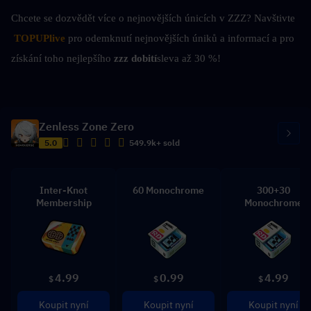
Chcete se dozvědět více o nejnovějších únicích v ZZZ? Navštivte
TOPUPlive
 pro odemknutí nejnovějších úniků a informací a pro 
získání toho nejlepšího 
zzz dobití
sleva až 30 %!
Zenless Zone Zero
5.0
549.9k+ sold
Inter-Knot
60 Monochrome
300+30
Membership
Monochrome
4.99
0.99
4.99
$
$
$
Koupit nyní
Koupit nyní
Koupit nyní