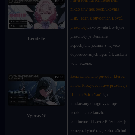
Pravá identita Remielle není 
nikdo jiný než podplukovník 
Dan, jeden z původních Lovců 
prázdnoty.
Jako bývalá Lovkyně 
prázdnoty je Remielle 
Remielle
nepochybně jedním z nejvíce 
doporučovaných agentů k získání 
ve 3. sezóně.
Žena záhadného původu, kterou 
mnozí Proxyové hravě přezdívají 
'Temná Astra Yao'.
Její 
maskovaný design vyzařuje 
neodolatelné kouzlo – 
Vypravěč
pomineme-li Lovce Prázdnoty, je 
to nepochybně ona, koho všichni 