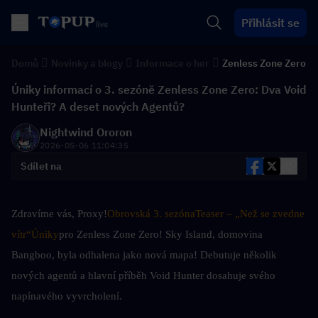
Přihlásit se
Domů
Novinky a blogy
Informace o her
Zenless Zone Zero
Úniky informací o 3. sezóně Zenless Zone Zero: Dva Void
Hunteři? A deset nových Agentů?
Nightwind Ororon
2026-05-06 11:04:35
Sdílet na
Zdravíme vás, Proxy!
Obrovská 3. sezóna
Teaser – „Než se zvedne 
vítr“
Úniky
pro Zenless Zone Zero! Sky Island, domovina 
Bangboo, byla odhalena jako nová mapa! Debutuje několik 
nových agentů a hlavní příběh Void Hunter dosahuje svého 
napínavého vyvrcholení.