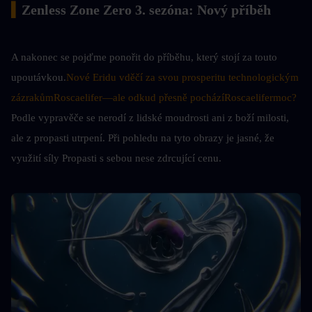
▍
Zenless Zone Zero 3. sezóna: Nový příběh
A nakonec se pojďme ponořit do příběhu, který stojí za touto 
upoutávkou.
Nové Eridu vděčí za svou prosperitu technologickým 
zázrakům
Roscaelifer
—ale odkud přesně pochází
Roscaelifer
moc?
Podle vypravěče se nerodí z lidské moudrosti ani z boží milosti, 
ale z propasti utrpení. Při pohledu na tyto obrazy je jasné, že 
využití síly Propasti s sebou nese zdrcující cenu.