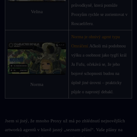
průvodkyně, která pomůže 
Velina
Proxyům rychle se zorientovat v 
Roscaeliferu.
Norma je ohnivý agent typu 
Omráčení.
Ačkoli má podobnou 
výšku a osobnost jako tygří král 
Ju Fufu, očekává se, že jeho 
bojové schopnosti budou na 
úplně jiné úrovni – prakticky 
Norma
půjde o naprostý debakl.
Jsem si jistý, že mnoho Proxy už má po zhlédnutí nejnovějších 
artworků agentů v hlavě jasný „seznam přání“. Vaše plány na 